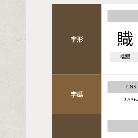
賳
字形
楷體
CNS
字碼
2-5A6