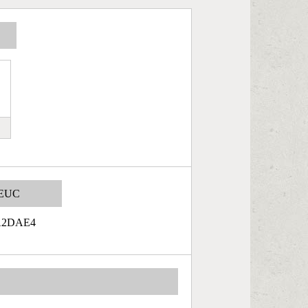
EUC
A2DAE4