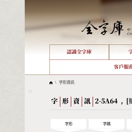
:::
認識全字庫
個人電腦造字處理工具
新字申請處理流程
字形即時顯示
全字庫介紹
IDS查詢
造字解
全字庫
部件
客戶服
問題集
意見
線上教學
倉頡查詢
筆順序
\
字形資訊
:::
Big5查詢
拼音
字
形
資
訊
2-5A64 , [
字形
字碼