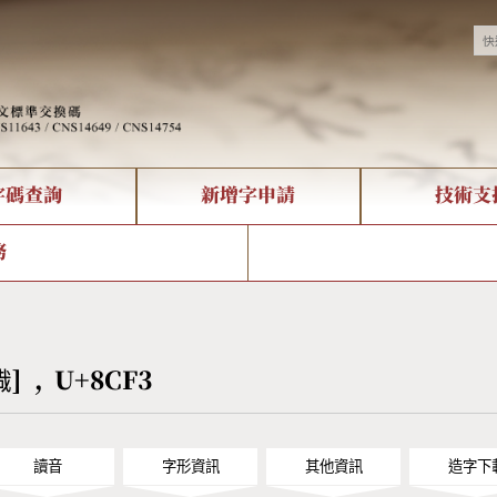
字碼查詢
新增字申請
技術支
決方案
現況
查詢
字形下載
中文碼介紹
全字庫授權
複合查詢
轉碼Web Service
專有名詞介紹
注音查詢
國
務
回饋
熱門查詢統計
查詢
部首查詢
CNS查詢
U
查詢
符號索引
拼音文字索引
賳] , U+8CF3
讀音
字形資訊
其他資訊
造字下