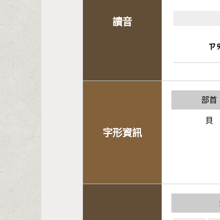
讀音
ㄗ
部首
貝
字形資訊