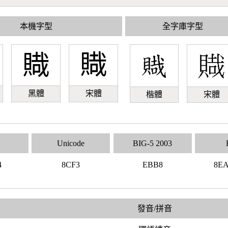
本機字型
全字庫字型
賳
賳
黑體
宋體
楷體
宋體
Unicode
BIG-5 2003
4
8CF3
EBB8
8E
發音/拼音