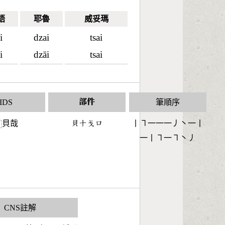
語
耶魯
威妥瑪
i
dzai
tsai
i
dzāi
tsai
IDS
部件
筆順序
貝哉
󶆱󶀓󶃉󶁶
丨㇕一一一丿丶一丨
⿰
一丨㇕一㇕丶丿
CNS註解