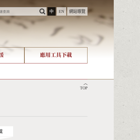
中
EN
網站導覽
援
應用工具下載
際字碼相關組織
筆畫查詢
︿
nicode查詢
TOP
載