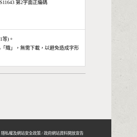
S11643 第2字面正編碼
11等)。
為「
賳
」，無需下載，以避免造成字形
隱私權及網站安全政策
/
政府網站資料開放宣告