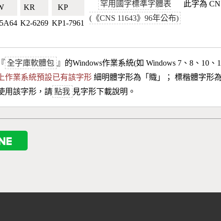
罕用國字標準字體表
此字為 CN
🇹🇼
KR🇰🇷
KP🇰🇵
(《CNS 11643》96年公布)
-5A64
K2-6269
KP1-7961
『
全字庫軟體包
』的Windows作業系統(如 Windows 7、8、10、
10以上作業系統預設已有該字形
細明體字形為「
賳
」； 標楷體字形
使用該字形，請
點我
見字形下載說明。