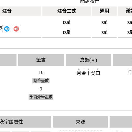
國語讀音
注音
注音二式
通用
漢
tzai
zai
za
ㄞ
tzāi
zai
zā
筆畫
倉頡(
)
✱
B
C
J
I
R
16
月
金
十
戈
口
總筆畫數
9
部首外筆畫數
漢字國屬性
來源