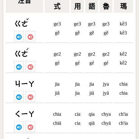
注音
式
用
語
魯
瑪
ˇ
ㄍㄜ
ge3
ge3
ge3
ge3
kê3
gě
gě
gě
gě
kê3
ˊ
ㄍㄜ
ge2
ge2
ge2
ge2
kê2
gé
gé
gé
gé
kê2
ㄐㄧㄚ
jia
jia
jia
jya
chia
jiā
jia
jiā
jyā
chia
ㄑㄧㄚ
chia
cia
qia
chya
ch'ia
chiā
cia
qiā
chyā
ch'ia