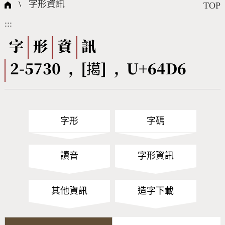
國際字碼相關組織
筆畫查詢
線上教學
倉頡查詢
全字庫授權
轉碼Web Service
個人電腦造字處理工具
問題集
意見回饋
\
字形資訊
TOP
:::
筆順序查詢
部首查詢
熱門查詢統計
字形下載
字
形
資
訊
2-5730 , [擖] , U+64D6
CNS查詢
Unicode查詢
Big5查詢
拼音查詢
字形
字碼
符號索引
拼音文字索引
讀音
字形資訊
其他資訊
造字下載