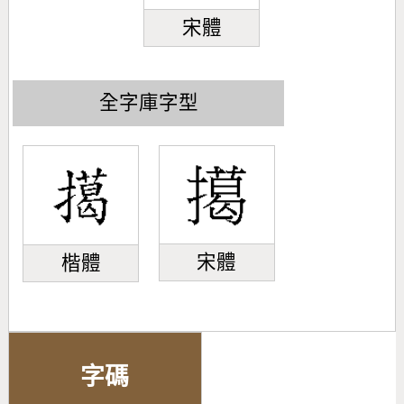
宋體
全字庫字型
宋體
楷體
字碼