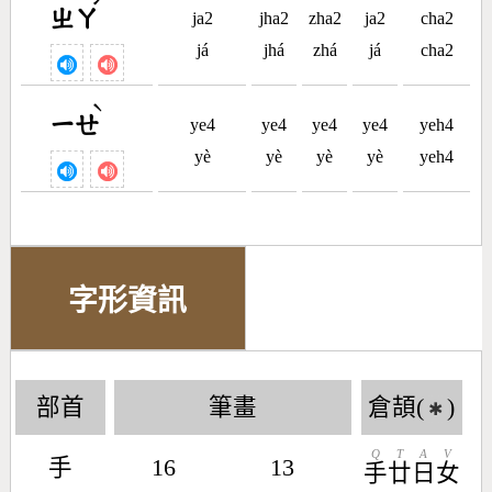
ˊ
ㄓㄚ
ja2
jha2
zha2
ja2
cha2
já
jhá
zhá
já
cha2
ˋ
ㄧㄝ
ye4
ye4
ye4
ye4
yeh4
yè
yè
yè
yè
yeh4
字形資訊
部首
筆畫
倉頡(
)
✱
Q
T
A
V
手
16
13
手
廿
日
女