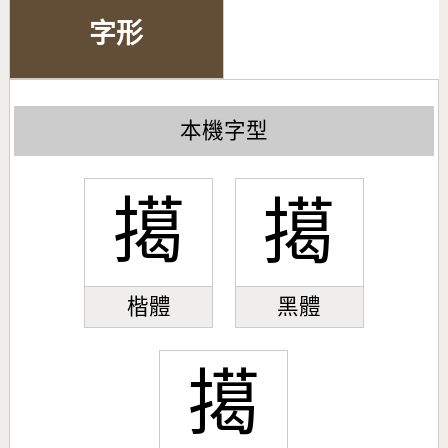
字形
本機字型
擖
擖
楷體
黑體
擖