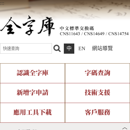
:::
中
EN
網站導覽
認識全字庫
字碼查詢
全字庫介紹
IDS查詢
全字庫現況
部件查詢
新增字申請
技術支援
中文碼介紹
複合查詢
專有名詞介紹
注音查詢
新字申請處理流程
字形即時顯示
造字解決方案
應用工具下載
客戶服務
︿