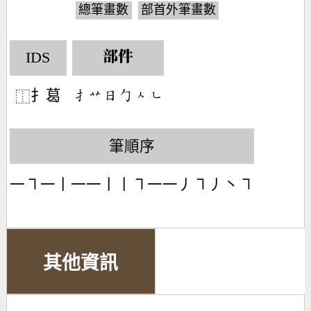
總筆畫數
部首外筆畫數
IDS
部件
扌葛
󶃛󶃋󶃐󶀿󶀮󶀎
⿰
筆順序
一㇕一丨一一丨丨㇕一一丿㇕丿丶㇕
其他資訊