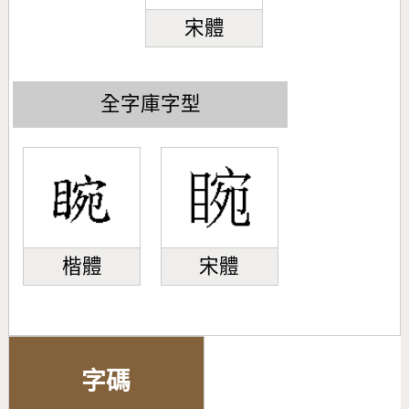
宋體
全字庫字型
楷體
宋體
字碼