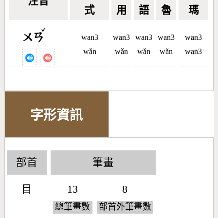
注音
式
用
語
魯
瑪
ˇ
ㄨㄢ
wan3
wan3
wan3
wan3
wan3
wǎn
wǎn
wǎn
wǎn
wan3
字形資訊
部首
筆畫
目
13
8
總筆畫數
部首外筆畫數