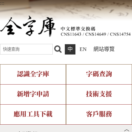
:::
中
EN
網站導覽
認識全字庫
字碼查詢
全字庫介紹
IDS查詢
全字庫現況
部件查詢
新增字申請
技術支援
中文碼介紹
複合查詢
專有名詞介紹
注音查詢
新字申請處理流程
字形即時顯示
造字解決方案
應用工具下載
客戶服務
︿