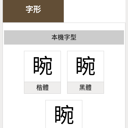
字形
本機字型
睕
睕
楷體
黑體
睕