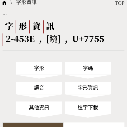
國際字碼相關組織
筆畫查詢
線上教學
倉頡查詢
全字庫授權
轉碼Web Service
個人電腦造字處理工具
問題集
意見回饋
\
字形資訊
TOP
:::
筆順序查詢
部首查詢
熱門查詢統計
字形下載
字
形
資
訊
2-453E , [睕] , U+7755
CNS查詢
Unicode查詢
Big5查詢
拼音查詢
字形
字碼
符號索引
拼音文字索引
讀音
字形資訊
其他資訊
造字下載