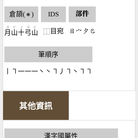
倉頡(
)
IDS
部件
✱
B
U
J
N
U
目宛
󶄩󶂊󶂆󶁋
⿰
月
山
十
弓
山
筆順序
丨㇕一一一丶丶㇕丿㇕丶㇕㇕
其他資訊
漢字國屬性