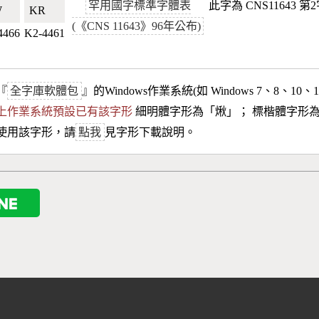
罕用國字標準字體表
此字為 CNS11643 
🇹🇼
KR🇰🇷
(《CNS 11643》96年公布)
4466
K2-4461
『
全字庫軟體包
』的Windows作業系統(如 Windows 7、8、10、
10以上作業系統預設已有該字形
細明體字形為「
煍
」； 標楷體字形
使用該字形，請
點我
見字形下載說明。