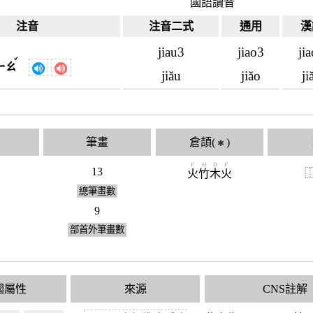
國語讀音
注音
注音二式
通用
漢
jiau3
jiao3
ji
ˇ
ㄧㄠ
jiǎu
jiǎo
ji
筆畫
倉頡(
)
✱
F
H
D
F
13
火
竹
木
火
總筆畫數
9
部首外筆畫數
國屬性
來源
CNS註解