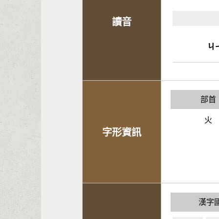
讀音
ㄐ
部首
火
字形資訊
漢字