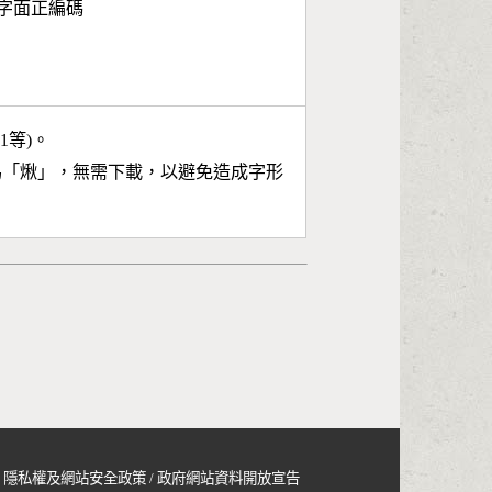
第2字面正編碼
11等)。
為「
煍
」，無需下載，以避免造成字形
隱私權及網站安全政策
/
政府網站資料開放宣告