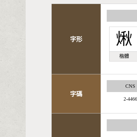
煍
字形
楷體
CNS
字碼
2-446