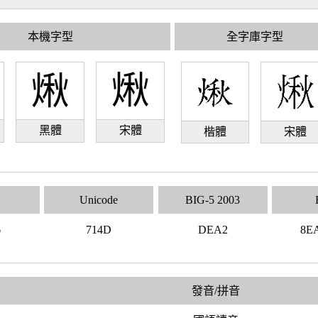
本機字型
全字庫字型
煍
煍
黑體
宋體
楷體
宋體
Unicode
BIG-5 2003
6
714D
DEA2
8E
發音/拼音