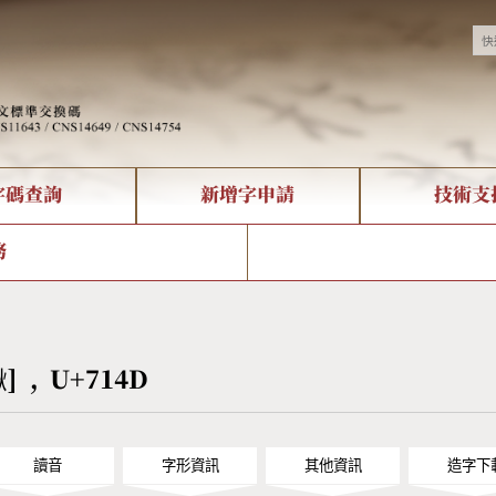
字碼查詢
新增字申請
技術支
決方案
現況
查詢
字形下載
中文碼介紹
全字庫授權
複合查詢
轉碼Web Service
專有名詞介紹
注音查詢
國
務
回饋
熱門查詢統計
查詢
部首查詢
CNS查詢
U
查詢
符號索引
拼音文字索引
煍] , U+714D
讀音
字形資訊
其他資訊
造字下