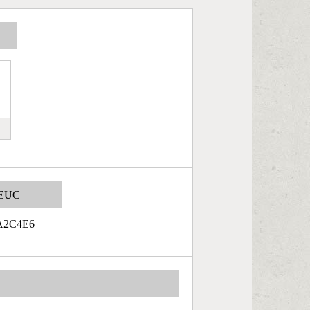
EUC
A2C4E6