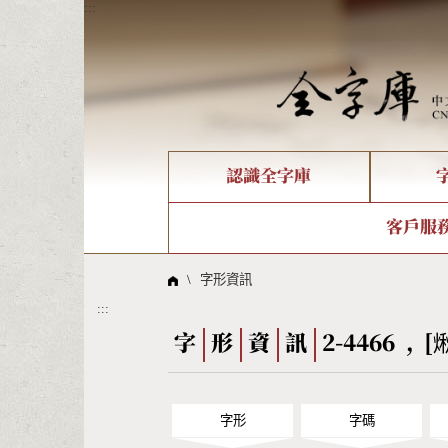
:::
認識全字庫
個人電腦造字處理工具
新字申請處理流程
字形即時顯示
全字庫介紹
IDS查詢
造字解
全字庫
部件
客戶服
問題集
意見
線上教學
倉頡查詢
筆順序
\
字形資訊
:::
Big5查詢
拼音
字
形
資
訊
2-4466 , [
字形
字碼