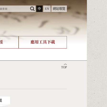
中
EN
網站導覽
援
應用工具下載
際字碼相關組織
筆畫查詢
︿
nicode查詢
TOP
載