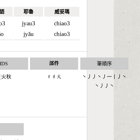
語
耶魯
威妥瑪
ao3
jyau3
chiao3
ǎo
jyǎu
chiao3
IDS
部件
筆順序
火秋
󶃹󶅅󶃸
丶丿丿丶丿一丨丿丶
⿰
丶丿丿丶