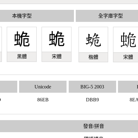
本機字型
全字庫字型
蛫
蛫
黑體
宋體
楷體
宋體
Unicode
BIG-5 2003
D
86EB
DBB9
8E
發音/拼音