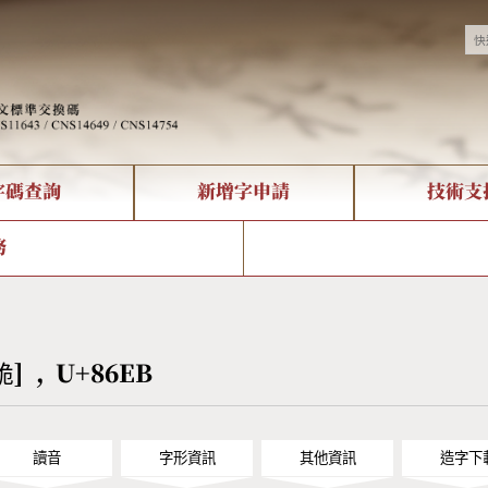
字碼查詢
新增字申請
技術支
決方案
現況
查詢
字形下載
中文碼介紹
全字庫授權
複合查詢
轉碼Web Service
專有名詞介紹
注音查詢
國
務
回饋
熱門查詢統計
查詢
部首查詢
CNS查詢
U
查詢
符號索引
拼音文字索引
[蛫] , U+86EB
讀音
字形資訊
其他資訊
造字下