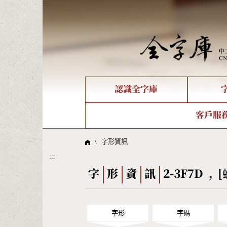
:::
認識全字庫
個人電腦造字處理工具
新字申請處理流程
字形即時顯示
全字庫介紹
IDS查詢
造字解
全字庫
部件
客戶服
問題集
意見
線上教學
倉頡查詢
筆順序
\
字形資訊
:::
Big5查詢
拼音
字
形
資
訊
2-3F7D , 
字形
字碼