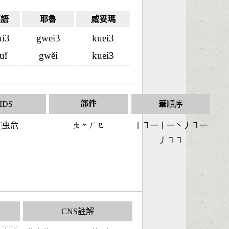
漢語
耶魯
威妥瑪
ui3
gwei3
kuei3
uǐ
gwěi
kuei3
IDS
部件
筆順序
虫危
󶅶󶀾󶀕󶁋
丨㇕一丨一丶丿㇕一
⿰
丿㇕㇕
CNS註解