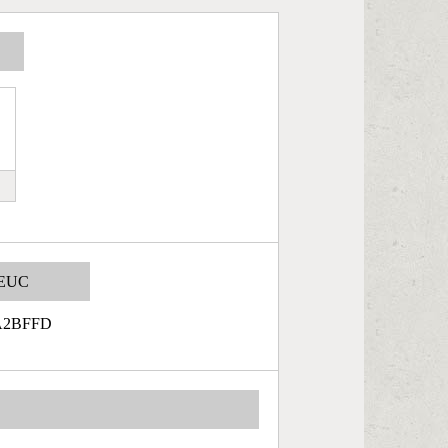
EUC
A2BFFD