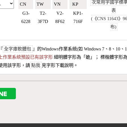
次常用字國字標
CN🇨🇳
TW🇹🇼
VN🇻🇳
KP🇰🇵
表
G3-
T2-
V2-
KP1-
(《CNS 11643》
6228
3F7D
8F62
716F
布)
『
全字庫軟體包
』的Windows作業系統(如 Windows 7、8、10、
10以上作業系統預設已有該字形
細明體字形為「
蛫
」； 標楷體字形
使用該字形，請
點我
見字形下載說明。