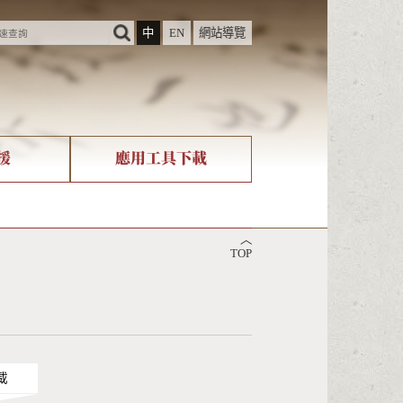
中
EN
網站導覽
援
應用工具下載
際字碼相關組織
筆畫查詢
︿
nicode查詢
TOP
載