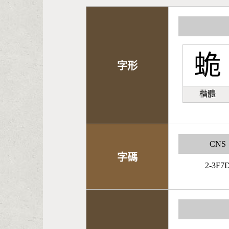
蛫
字形
楷體
CNS
字碼
2-3F7