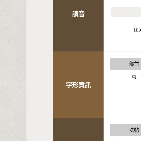
讀音
ㄍ
部首
虫
字形資訊
法帖