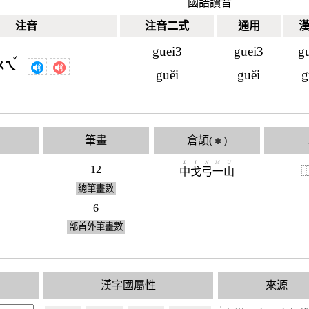
國語讀音
注音
注音二式
通用
guei3
guei3
g
ˇ
ㄨㄟ
guěi
guěi
g
筆畫
倉頡(
)
✱
L
I
N
M
U
12
中
戈
弓
一
山
總筆畫數
6
部首外筆畫數
漢字國屬性
來源