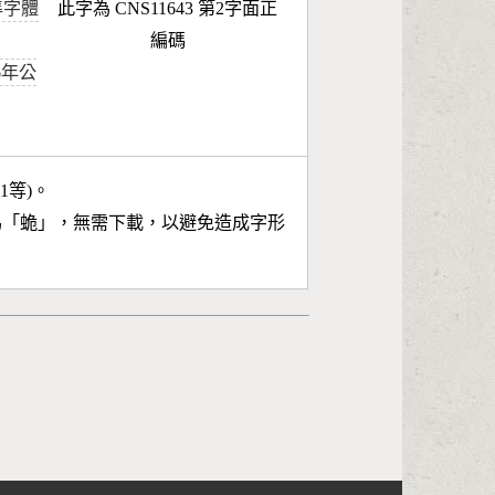
準字體
此字為 CNS11643 第2字面正
編碼
96年公
11等)。
為「
蛫
」，無需下載，以避免造成字形