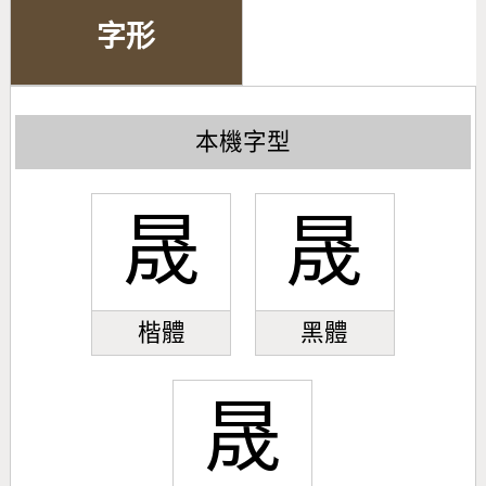
字形
本機字型
晟
晟
楷體
黑體
晟