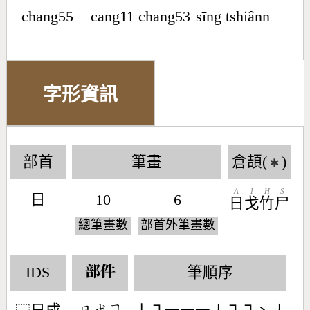
chang55
cang11 chang53
sīng tshiânn
字形資訊
部首
筆畫
倉頡(
)
✱
A
I
H
S
日
10
6
日
戈
竹
尸
總筆畫數
部首外筆畫數
IDS
筆順序
部件