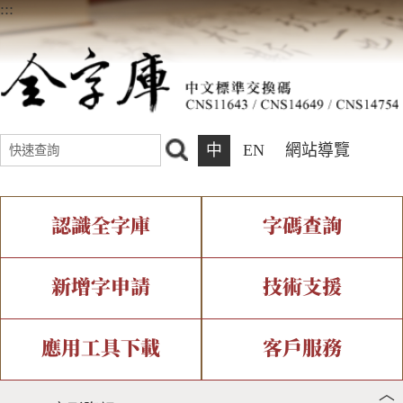
:::
中
EN
網站導覽
認識全字庫
字碼查詢
全字庫介紹
IDS查詢
全字庫現況
部件查詢
新增字申請
技術支援
中文碼介紹
複合查詢
專有名詞介紹
注音查詢
新字申請處理流程
字形即時顯示
造字解決方案
應用工具下載
客戶服務
︿