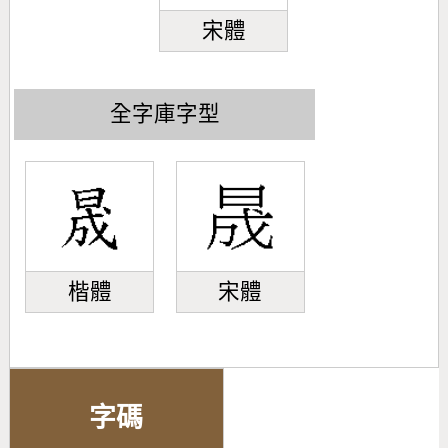
宋體
全字庫字型
楷體
宋體
字碼