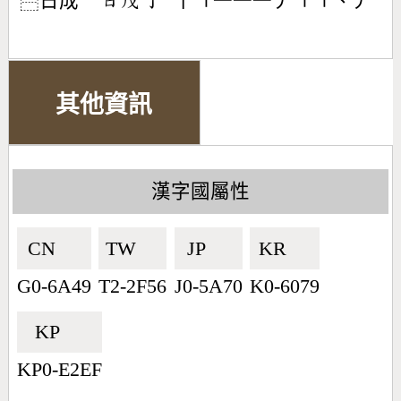
日成
丨㇕一一一丿㇕㇕丶丿
󶃐󶄦󶀊
⿱
其他資訊
漢字國屬性
CN🇨🇳
TW🇹🇼
JP🇯🇵
KR🇰🇷
G0-6A49
T2-2F56
J0-5A70
K0-6079
KP🇰🇵
KP0-E2EF