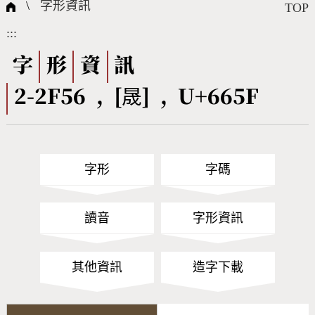
國際字碼相關組織
筆畫查詢
線上教學
倉頡查詢
全字庫授權
轉碼Web Service
個人電腦造字處理工具
問題集
意見回饋
\
字形資訊
TOP
:::
筆順序查詢
部首查詢
熱門查詢統計
字形下載
字
形
資
訊
2-2F56 , [晟] , U+665F
CNS查詢
Unicode查詢
Big5查詢
拼音查詢
字形
字碼
符號索引
拼音文字索引
讀音
字形資訊
其他資訊
造字下載