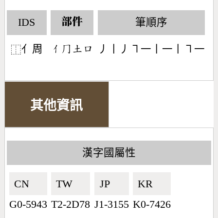
IDS
筆順序
部件
亻周
丿丨丿㇕一丨一丨㇕一
󶀭󶀧󶁢󶁶
⿰
其他資訊
漢字國屬性
CN🇨🇳
TW🇹🇼
JP🇯🇵
KR🇰🇷
G0-5943
T2-2D78
J1-3155
K0-7426