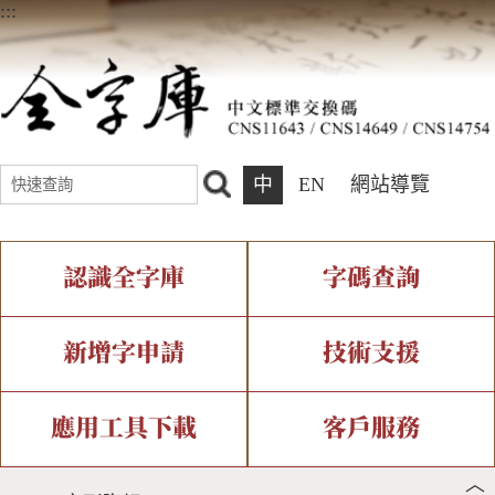
:::
中
EN
網站導覽
認識全字庫
字碼查詢
全字庫介紹
IDS查詢
全字庫現況
部件查詢
新增字申請
技術支援
中文碼介紹
複合查詢
專有名詞介紹
注音查詢
新字申請處理流程
字形即時顯示
造字解決方案
應用工具下載
客戶服務
︿