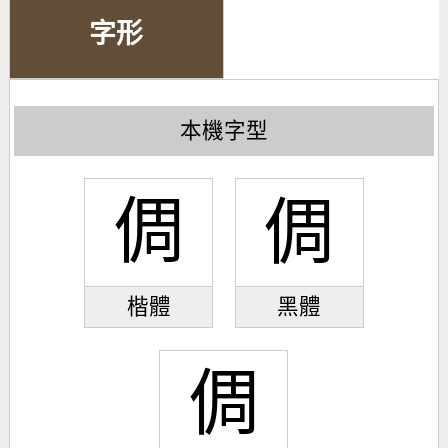
字形
本機字型
倜
倜
楷體
黑體
倜