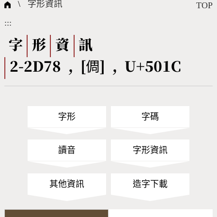
國際字碼相關組織
筆畫查詢
線上教學
倉頡查詢
全字庫授權
轉碼Web Service
個人電腦造字處理工具
問題集
意見回饋
\
字形資訊
TOP
:::
筆順序查詢
部首查詢
熱門查詢統計
字形下載
字
形
資
訊
2-2D78 , [倜] , U+501C
CNS查詢
Unicode查詢
Big5查詢
拼音查詢
字形
字碼
符號索引
拼音文字索引
讀音
字形資訊
其他資訊
造字下載