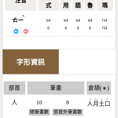
注音
式
用
語
魯
瑪
ˋ
ㄊㄧ
ti4
ti4
ti4
ti4
t'i4
tì
tì
tì
tì
t'i4
字形資訊
部首
筆畫
倉頡(
)
✱
O
B
G
R
人
10
8
人
月
土
口
總筆畫數
部首外筆畫數