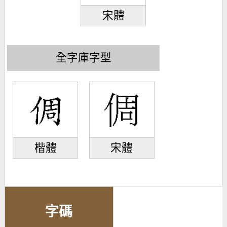
宋體
全字庫字型
楷體
宋體
字碼