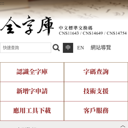
:::
中
EN
網站導覽
認識全字庫
字碼查詢
全字庫介紹
IDS查詢
全字庫現況
部件查詢
新增字申請
技術支援
中文碼介紹
複合查詢
專有名詞介紹
注音查詢
新字申請處理流程
字形即時顯示
造字解決方案
應用工具下載
客戶服務
︿