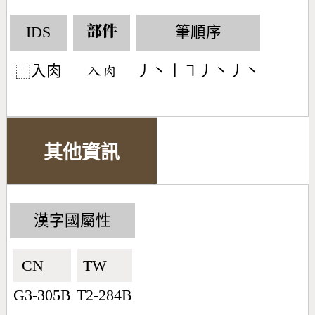
IDS
筆順序
部件
入肉
丿丶丨㇕丿丶丿丶
󶀲󶅼
⿱
其他資訊
漢字國屬性
CN🇨🇳
TW🇹🇼
G3-305B
T2-284B