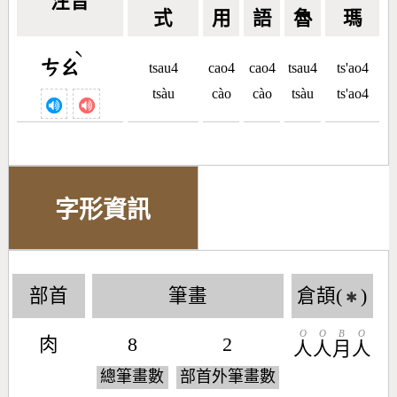
注音
式
用
語
魯
瑪
ˋ
ㄘㄠ
tsau4
cao4
cao4
tsau4
ts'ao4
tsàu
cào
cào
tsàu
ts'ao4
字形資訊
部首
筆畫
倉頡(
)
✱
O
O
B
O
肉
8
2
人
人
月
人
總筆畫數
部首外筆畫數