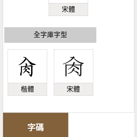
宋體
全字庫字型
楷體
宋體
字碼