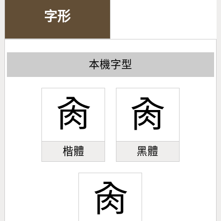
字形
本機字型
肏
肏
楷體
黑體
肏