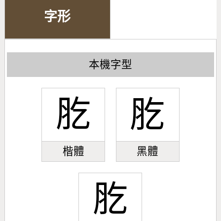
字形
本機字型
肐
肐
楷體
黑體
肐