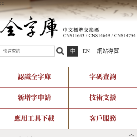
:::
中
EN
網站導覽
認識全字庫
字碼查詢
全字庫介紹
IDS查詢
全字庫現況
部件查詢
新增字申請
技術支援
中文碼介紹
複合查詢
專有名詞介紹
注音查詢
新字申請處理流程
字形即時顯示
造字解決方案
應用工具下載
客戶服務
︿