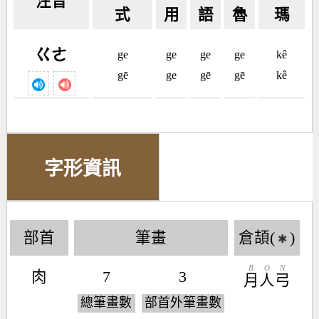
注音
式
用
語
魯
瑪
ㄍㄜ
ge
ge
ge
ge
kê
gē
ge
gē
gē
kê
字形資訊
部首
筆畫
倉頡(
)
✱
B
O
N
肉
7
3
月
人
弓
總筆畫數
部首外筆畫數