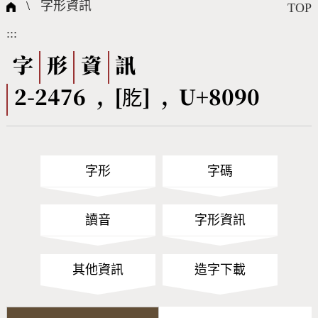
國際字碼相關組織
筆畫查詢
線上教學
倉頡查詢
全字庫授權
轉碼Web Service
個人電腦造字處理工具
問題集
意見回饋
\
字形資訊
TOP
:::
筆順序查詢
部首查詢
熱門查詢統計
字形下載
字
形
資
訊
2-2476 , [肐] , U+8090
CNS查詢
Unicode查詢
Big5查詢
拼音查詢
字形
字碼
符號索引
拼音文字索引
讀音
字形資訊
其他資訊
造字下載