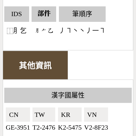
IDS
筆順序
部件
⺼乞
丿㇕丶丶丿一㇕
󶅽󶀩󶀇
⿰
其他資訊
漢字國屬性
CN🇨🇳
TW🇹🇼
KR🇰🇷
VN🇻🇳
GE-3951
T2-2476
K2-5475
V2-8F23