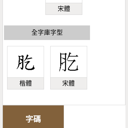
宋體
全字庫字型
楷體
宋體
字碼