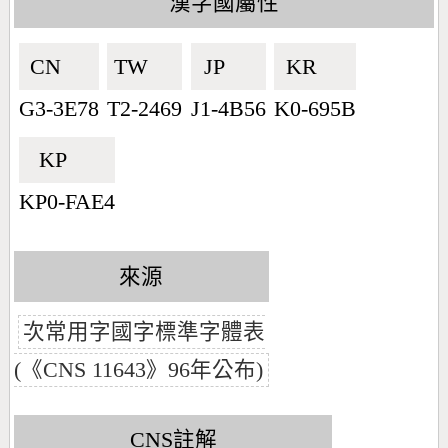
漢字國屬性
CN🇨🇳
TW🇹🇼
JP🇯🇵
KR🇰🇷
G3-3E78
T2-2469
J1-4B56
K0-695B
KP🇰🇵
KP0-FAE4
來源
次常用字國字標準字體表
(《CNS 11643》96年公布)
CNS註解