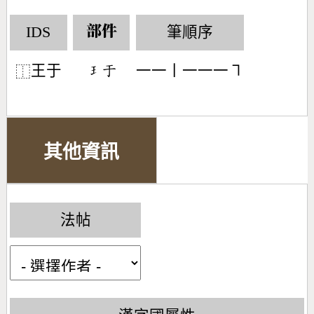
IDS
筆順序
部件
王于
一一丨一一一㇕
󶂭󶁟
⿰
其他資訊
法帖