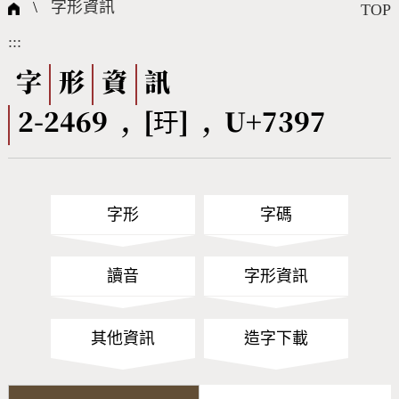
國際字碼相關組織
筆畫查詢
線上教學
倉頡查詢
全字庫授權
轉碼Web Service
個人電腦造字處理工具
問題集
意見回饋
\
字形資訊
TOP
:::
筆順序查詢
部首查詢
熱門查詢統計
字形下載
字
形
資
訊
2-2469 , [玗] , U+7397
CNS查詢
Unicode查詢
Big5查詢
拼音查詢
字形
字碼
符號索引
拼音文字索引
讀音
字形資訊
其他資訊
造字下載