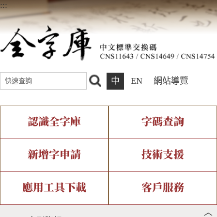
:::
中
EN
網站導覽
認識全字庫
字碼查詢
全字庫介紹
IDS查詢
全字庫現況
部件查詢
新增字申請
技術支援
中文碼介紹
複合查詢
專有名詞介紹
注音查詢
新字申請處理流程
字形即時顯示
造字解決方案
應用工具下載
客戶服務
︿