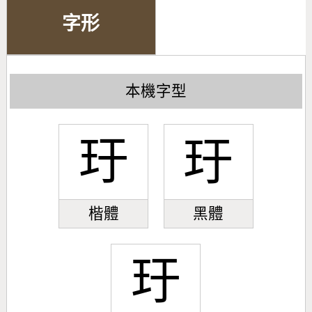
字形
本機字型
玗
玗
楷體
黑體
玗