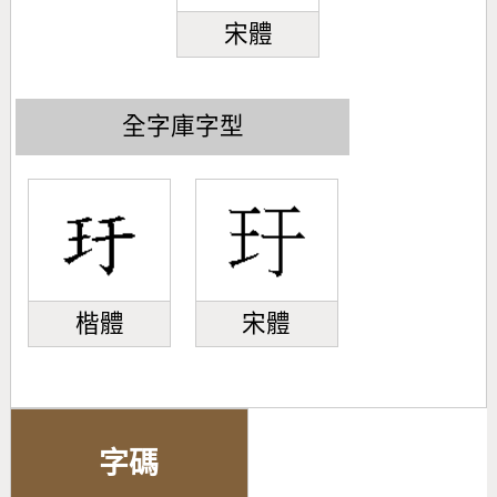
宋體
全字庫字型
楷體
宋體
字碼