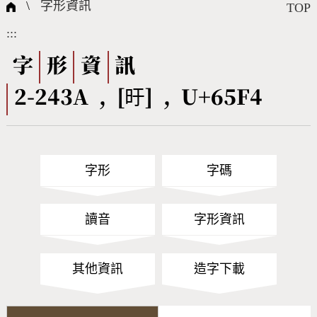
國際字碼相關組織
筆畫查詢
線上教學
倉頡查詢
全字庫授權
轉碼Web Service
個人電腦造字處理工具
問題集
意見回饋
\
字形資訊
TOP
:::
筆順序查詢
部首查詢
熱門查詢統計
字形下載
字
形
資
訊
2-243A , [旴] , U+65F4
CNS查詢
Unicode查詢
Big5查詢
拼音查詢
字形
字碼
符號索引
拼音文字索引
讀音
字形資訊
其他資訊
造字下載