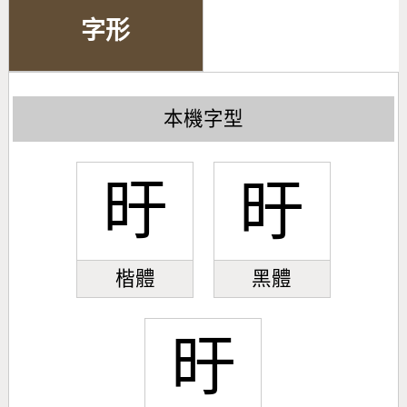
字形
本機字型
旴
旴
楷體
黑體
旴