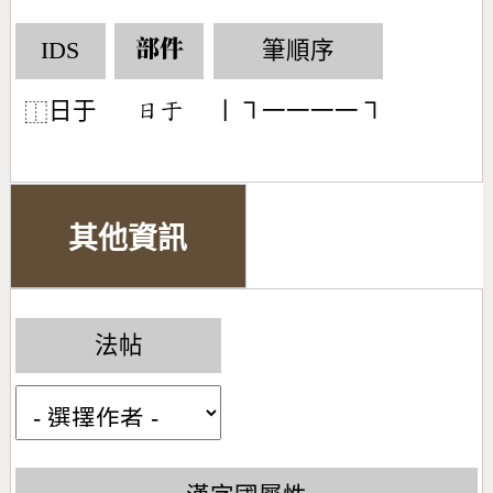
IDS
筆順序
部件
日于
丨㇕一一一一㇕
󶃐󶁟
⿰
其他資訊
法帖