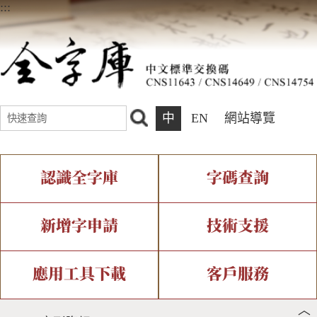
:::
中
EN
網站導覽
認識全字庫
字碼查詢
全字庫介紹
IDS查詢
全字庫現況
部件查詢
新增字申請
技術支援
中文碼介紹
複合查詢
專有名詞介紹
注音查詢
新字申請處理流程
字形即時顯示
造字解決方案
應用工具下載
客戶服務
︿