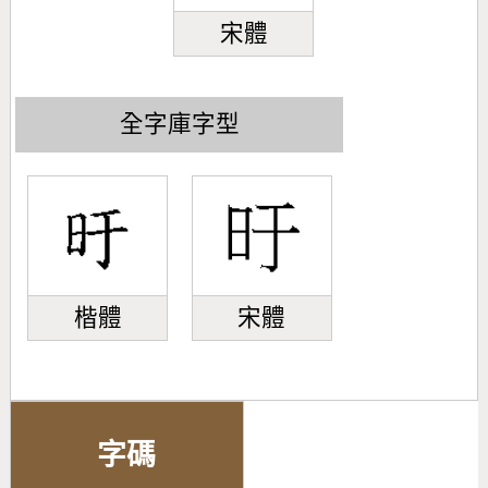
宋體
全字庫字型
楷體
宋體
字碼