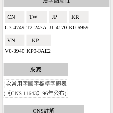
漢字國屬性
CN🇨🇳
TW🇹🇼
JP🇯🇵
KR🇰🇷
G3-4749
T2-243A
J1-4170
K0-6959
VN🇻🇳
KP🇰🇵
V0-3940
KP0-FAE2
來源
次常用字國字標準字體表
(《CNS 11643》96年公布)
CNS註解