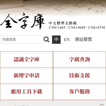
:::
中
EN
網站導覽
認識全字庫
字碼查詢
全字庫介紹
IDS查詢
全字庫現況
部件查詢
新增字申請
技術支援
中文碼介紹
複合查詢
專有名詞介紹
注音查詢
新字申請處理流程
字形即時顯示
造字解決方案
應用工具下載
客戶服務
︿