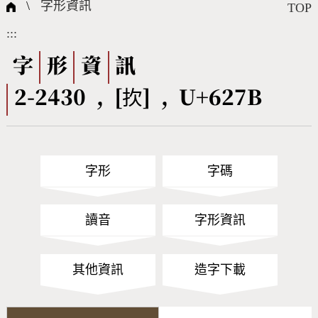
國際字碼相關組織
筆畫查詢
線上教學
倉頡查詢
全字庫授權
轉碼Web Service
個人電腦造字處理工具
問題集
意見回饋
\
字形資訊
TOP
:::
筆順序查詢
部首查詢
熱門查詢統計
字形下載
字
形
資
訊
2-2430 , [扻] , U+627B
CNS查詢
Unicode查詢
Big5查詢
拼音查詢
字形
字碼
符號索引
拼音文字索引
讀音
字形資訊
其他資訊
造字下載