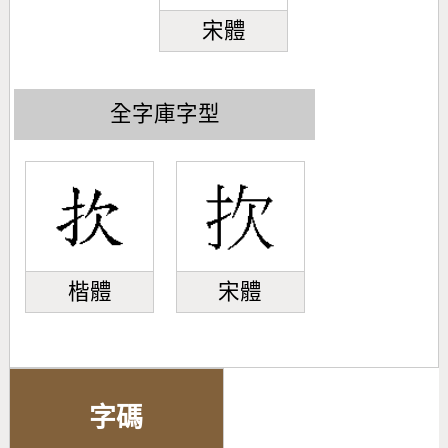
宋體
全字庫字型
楷體
宋體
字碼