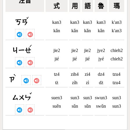
注音
式
用
語
魯
瑪
ˇ
ㄎㄢ
kan3
kan3
kan3
kan3
k'an3
kǎn
kǎn
kǎn
kǎn
k'an3
ˊ
ㄐㄧㄝ
jie2
jie2
jie2
jye2
chieh2
jié
jié
jié
jyé
chieh2
tz4
zih4
zi4
dz4
tzu4
ˋ
ㄗ
tz̀
zìh
zì
dz̀
tzu4
ˇ
ㄙㄨㄣ
suen3
sun3
sun3
swun3
sun3
suěn
sǔn
sǔn
swǔn
sun3