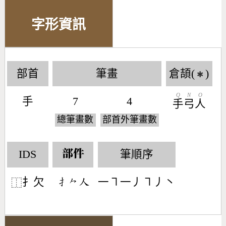
字形資訊
部首
筆畫
倉頡(
)
✱
Q
N
O
手
7
4
手
弓
人
總筆畫數
部首外筆畫數
IDS
筆順序
部件
扌欠
一㇕一丿㇕丿丶
󶃛󶀽󶀬
⿰