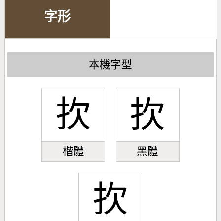
字形
本機字型
扻
扻
楷體
黑體
扻