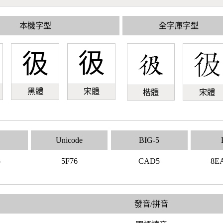
本機字型
全字庫字型
彶
彶
黑體
宋體
楷體
宋體
Unicode
BIG-5
5
5F76
CAD5
8E
發音/拼音