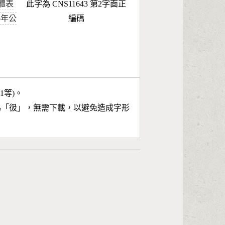
體表
此字為 CNS11643 第2字面正
96年公
編碼
11等)。
為「
彶
」，無需下載，以避免造成字形