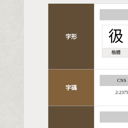
彶
字形
楷體
CNS
字碼
2-237