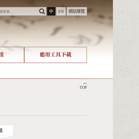
中
EN
網站導覽
援
應用工具下載
際字碼相關組織
筆畫查詢
︿
nicode查詢
TOP
載