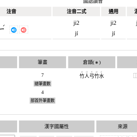
國語讀音
注音
注音二式
通用
ji2
ji2
ˊ
ㄧ
jí
jí
筆畫
倉頡(
)
✱
H
O
N
H
E
7
竹
人
弓
竹
水
總筆畫數
4
部首外筆畫數
漢字國屬性
來源