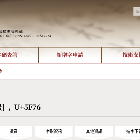
字碼查詢
新增字申請
技術支
決方案
現況
查詢
字形下載
中文碼介紹
全字庫授權
複合查詢
轉碼Web Service
專有名詞介紹
注音查詢
國
務
回饋
熱門查詢統計
查詢
部首查詢
CNS查詢
U
查詢
符號索引
拼音文字索引
彶] , U+5F76
讀音
字形資訊
其他資訊
造字下