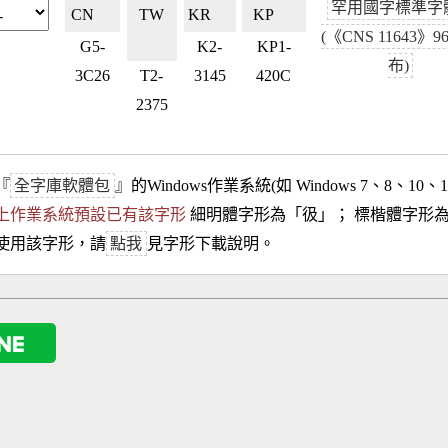
罕用國字標準字
CN🇨🇳
TW
KR🇰🇷
KP🇰🇵
(《CNS 11643》
🇹🇼
G5-
K2-
KP1-
布)
3C26
T2-
3145
420C
2375
『
全字庫軟體包
』的Windows作業系統(如 Windows 7、8、10、
10以上作業系統預設已有該字形
細明體字形為「
彶
」； 標楷體字形
使用該字形，請
點我
見字形下載說明。