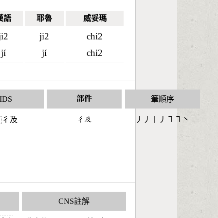
漢語
耶魯
威妥瑪
ji2
ji2
chi2
jí
jí
chi2
IDS
部件
筆順序
彳及
󶁾󶃵
丿丿丨丿㇕㇕丶
⿰
CNS註解