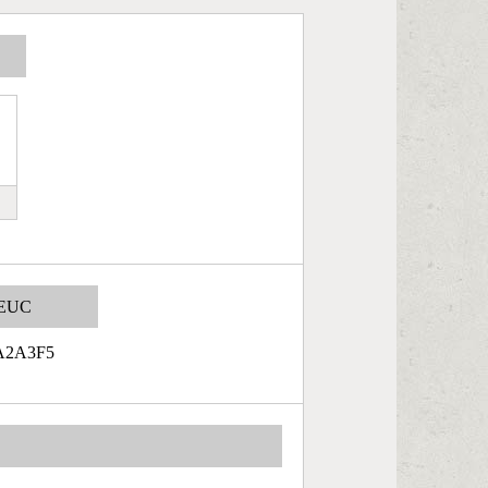
EUC
A2A3F5