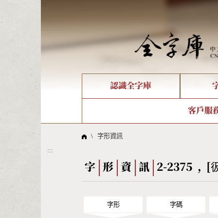
:::
認識全字庫
個人電腦造字處理工具
新字申請處理流程
字形即時顯示
全字庫介紹
IDS查詢
造字解
全字庫
部件
客戶服
問題集
意見
線上教學
倉頡查詢
筆順序
\
字形資訊
:::
Big5查詢
拼音
字
形
資
訊
2-2375 , [
字形
字碼