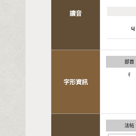
讀音
ㄐ
部首
彳
字形資訊
法帖