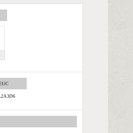
EUC
A2A3D6