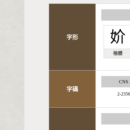
妎
字形
楷體
CNS
字碼
2-235