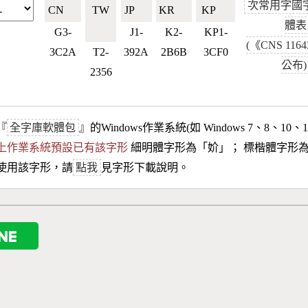
次常用字國
CN🇨🇳
TW
JP🇯🇵
KR🇰🇷
KP🇰🇵
體表
🇹🇼
G3-
J1-
K2-
KP1-
(《CNS 116
3C2A
T2-
392A
2B6B
3CF0
公布)
2356
『
全字庫軟體包
』的Windows作業系統(如 Windows 7、8、10、
10以上作業系統預設已有該字形
細明體字形為「
妎
」； 標楷體字形
使用該字形，請
點我
見字形下載說明。