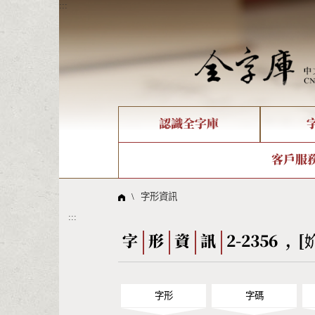
:::
認識全字庫
個人電腦造字處理工具
新字申請處理流程
字形即時顯示
全字庫介紹
IDS查詢
造字解
全字庫
部件
客戶服
問題集
意見
線上教學
倉頡查詢
筆順序
\
字形資訊
:::
Big5查詢
拼音
字
形
資
訊
2-2356 , [
字形
字碼