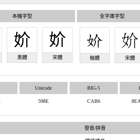
本機字型
全字庫字型
妎
妎
黑體
宋體
楷體
宋體
Unicode
BIG-5
6
598E
CAB6
8E
發音/拼音