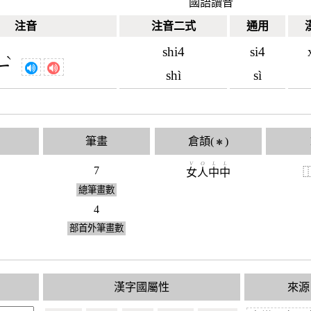
國語讀音
注音
注音二式
通用
shi4
si4
ˋ
ㄧ
shì
sì
筆畫
倉頡(
)
✱
V
O
L
L
7
女
人
中
中
總筆畫數
4
部首外筆畫數
漢字國屬性
來源