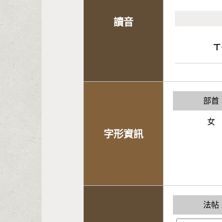
讀音
ㄒ
部首
女
字形資訊
法帖