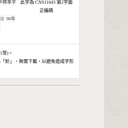
字標準字
此字為 CNS11643 第2字面
正編碼
43》96年
11等)。
為「
妎
」，無需下載，以避免造成字形