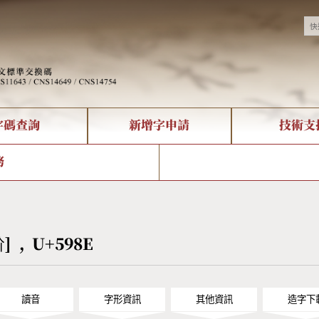
字碼查詢
新增字申請
技術支
決方案
現況
查詢
字形下載
中文碼介紹
全字庫授權
複合查詢
轉碼Web Service
專有名詞介紹
注音查詢
國
務
回饋
熱門查詢統計
查詢
部首查詢
CNS查詢
U
查詢
符號索引
拼音文字索引
妎] , U+598E
讀音
字形資訊
其他資訊
造字下