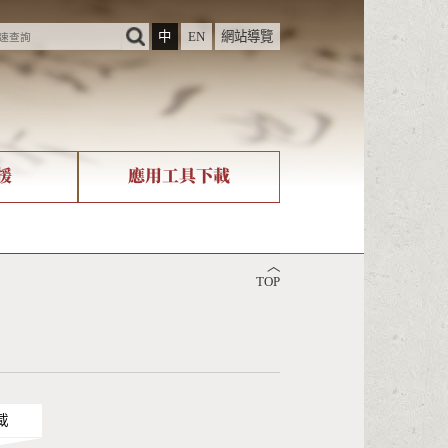
中
EN
網站導覽
援
應用工具下載
際字碼相關組織
筆畫查詢
︿
nicode查詢
TOP
載