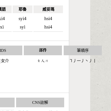
漢語
耶魯
威妥瑪
xi4
syi4
hsi4
xì
syì
hsi4
IDS
部件
筆順序
女介
󶂛󶀬󶀪
㇕丿一丿丶丿丨
⿰
CNS註解