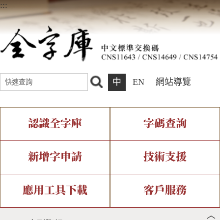
:::
中
EN
網站導覽
認識全字庫
字碼查詢
全字庫介紹
IDS查詢
全字庫現況
部件查詢
新增字申請
技術支援
中文碼介紹
複合查詢
專有名詞介紹
注音查詢
新字申請處理流程
字形即時顯示
造字解決方案
應用工具下載
客戶服務
︿