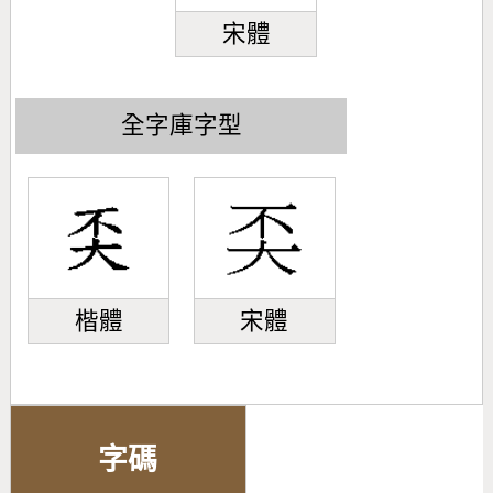
宋體
全字庫字型
楷體
宋體
字碼