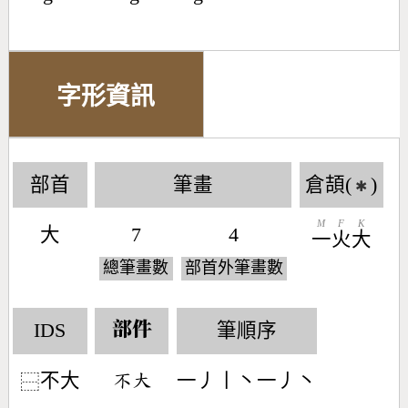
字形資訊
部首
筆畫
倉頡(
)
✱
M
F
K
大
7
4
一
火
大
總筆畫數
部首外筆畫數
IDS
筆順序
部件
不大
一丿丨丶一丿丶
󶂾󶁨
⿱