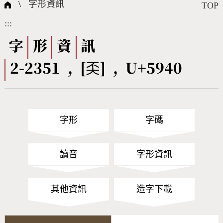
國際字碼相關組織
筆畫查詢
線上教學
倉頡查詢
全字庫授權
轉碼Web Service
個人電腦造字處理工具
問題集
意見回饋
\
字形資訊
TOP
:::
筆順序查詢
部首查詢
熱門查詢統計
字形下載
字
形
資
訊
2-2351 , [奀] , U+5940
CNS查詢
Unicode查詢
Big5查詢
拼音查詢
字形
字碼
符號索引
拼音文字索引
讀音
字形資訊
其他資訊
造字下載