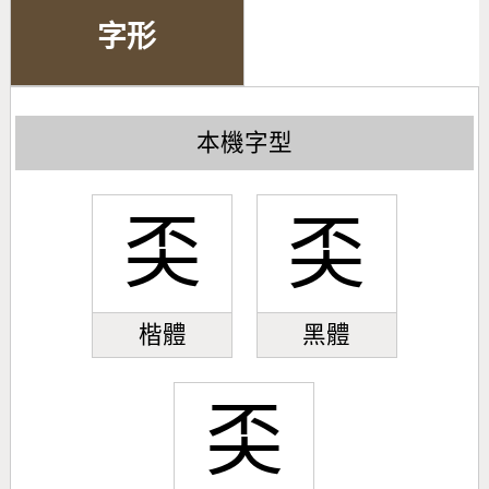
字形
本機字型
奀
奀
楷體
黑體
奀