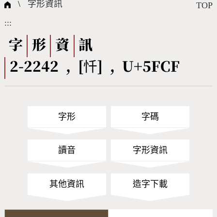
國際字碼相關組織
筆畫查詢
線上教學
倉頡查詢
全字庫授權
轉碼Web Service
個人電腦造字處理工具
問題集
意見回饋
\
字形資訊
TOP
:::
筆順序查詢
部首查詢
熱門查詢統計
字形下載
字
形
資
訊
2-2242 , [忏] , U+5FCF
CNS查詢
Unicode查詢
Big5查詢
拼音查詢
字形
字碼
符號索引
拼音文字索引
讀音
字形資訊
其他資訊
造字下載