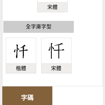
宋體
全字庫字型
楷體
宋體
字碼