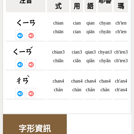
注音
耶魯
式
用
語
瑪
ㄑㄧㄢ
chian
cian
qian
chyan
ch'ien
chiān
cian
qiān
chyān
ch'ien
ˇ
ㄑㄧㄢ
chian3
cian3
qian3
chyan3
ch'ien3
chiǎn
ciǎn
qiǎn
chyǎn
ch'ien3
ˋ
ㄔㄢ
chan4
chan4
chan4
chan4
ch'an4
chàn
chàn
chàn
chàn
ch'an4
字形資訊