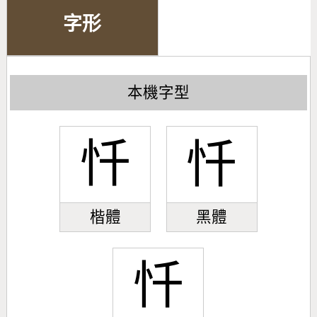
字形
本機字型
忏
忏
楷體
黑體
忏