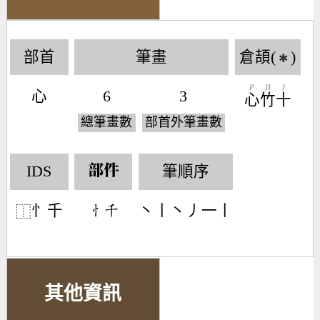
部首
筆畫
倉頡(
)
✱
P
H
J
心
6
3
心
竹
十
總筆畫數
部首外筆畫數
IDS
筆順序
部件
忄千
丶丨丶丿一丨
󶄂󶁽
⿰
其他資訊