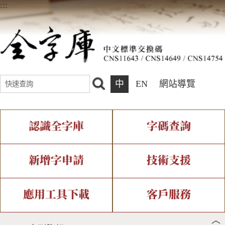
:::
中
EN
網站導覽
認識全字庫
字碼查詢
全字庫介紹
IDS查詢
全字庫現況
部件查詢
新增字申請
技術支援
中文碼介紹
複合查詢
專有名詞介紹
注音查詢
新字申請處理流程
字形即時顯示
造字解決方案
應用工具下載
客戶服務
︿