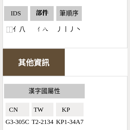
IDS
筆順序
部件
亻八
丿丨丿丶
󶀭󶀯
⿰
其他資訊
漢字國屬性
CN🇨🇳
TW🇹🇼
KP🇰🇵
G3-305C
T2-2134
KP1-34A7