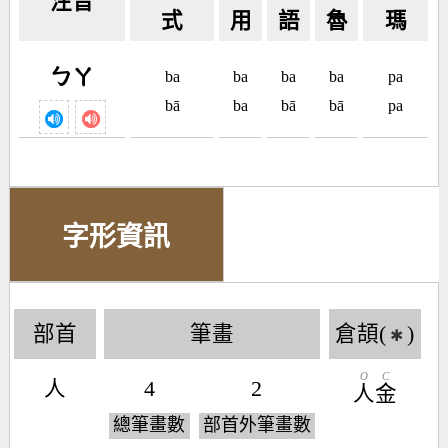
注音
式
用
語
魯
瑪
ㄅㄚ
ba
ba
ba
ba
pa
bā
ba
bā
bā
pa
字形資訊
部首
筆畫
倉頡(
)
✱
O
C
人
4
2
人
金
總筆畫數
部首外筆畫數