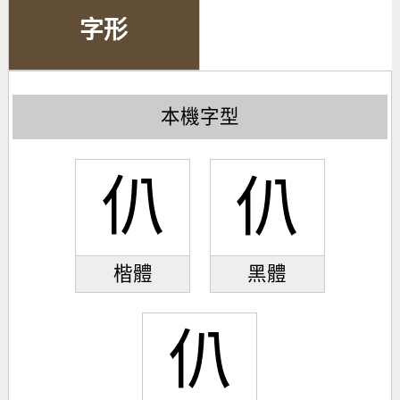
字形
本機字型
仈
仈
楷體
黑體
仈