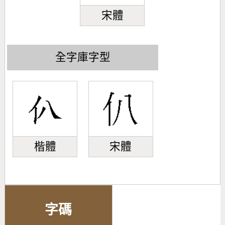
宋體
全字庫字型
楷體
宋體
字碼