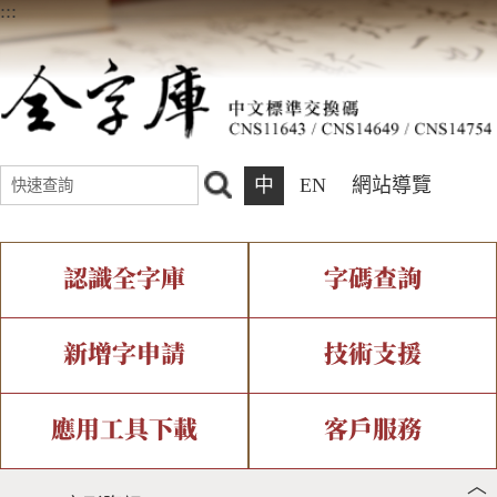
:::
中
EN
網站導覽
認識全字庫
字碼查詢
全字庫介紹
IDS查詢
全字庫現況
部件查詢
新增字申請
技術支援
中文碼介紹
複合查詢
專有名詞介紹
注音查詢
新字申請處理流程
字形即時顯示
造字解決方案
應用工具下載
客戶服務
︿