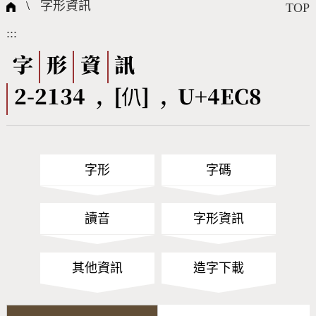
國際字碼相關組織
筆畫查詢
線上教學
倉頡查詢
全字庫授權
轉碼Web Service
個人電腦造字處理工具
問題集
意見回饋
\
字形資訊
TOP
:::
筆順序查詢
部首查詢
熱門查詢統計
字形下載
字
形
資
訊
2-2134 , [仈] , U+4EC8
CNS查詢
Unicode查詢
Big5查詢
拼音查詢
字形
字碼
符號索引
拼音文字索引
讀音
字形資訊
其他資訊
造字下載