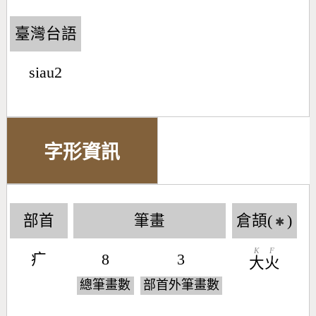
臺灣台語
siau2
字形資訊
部首
筆畫
倉頡(
)
✱
K
F
疒
8
3
大
火
總筆畫數
部首外筆畫數