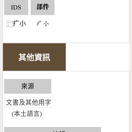
IDS
部件
疒小
󶅑󶂞
⿸
其他資訊
來源
文書及其他用字
(本土語言)