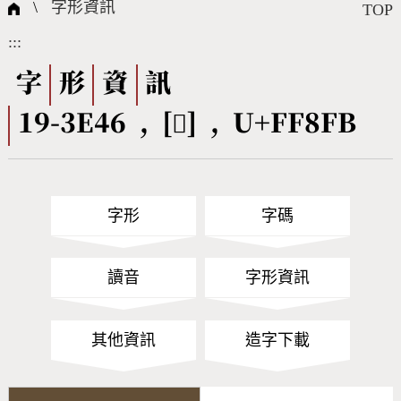
國際字碼相關組織
筆畫查詢
線上教學
倉頡查詢
全字庫授權
轉碼Web Service
個人電腦造字處理工具
問題集
意見回饋
\
字形資訊
TOP
:::
筆順序查詢
部首查詢
熱門查詢統計
字形下載
字
形
資
訊
19-3E46 , [󿣻] , U+FF8FB
CNS查詢
Unicode查詢
Big5查詢
拼音查詢
字形
字碼
符號索引
拼音文字索引
讀音
字形資訊
其他資訊
造字下載