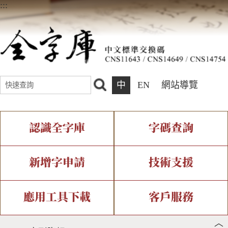
:::
中
EN
網站導覽
認識全字庫
字碼查詢
全字庫介紹
IDS查詢
全字庫現況
部件查詢
新增字申請
技術支援
中文碼介紹
複合查詢
專有名詞介紹
注音查詢
新字申請處理流程
字形即時顯示
造字解決方案
應用工具下載
客戶服務
︿