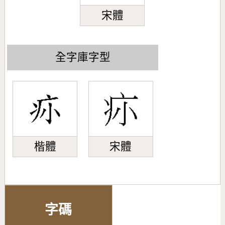
宋體
全字庫字型
楷體
宋體
字碼