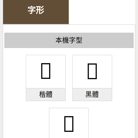
字形
本機字型
󿣻
󿣻
楷體
黑體
󿣻