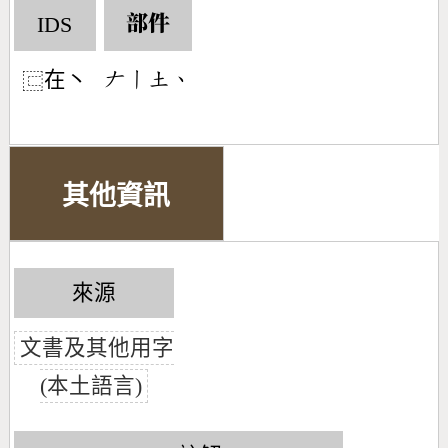
IDS
部件
在丶
󶀖󶀂󶁢󶀅
⿷
其他資訊
來源
文書及其他用字
(本土語言)