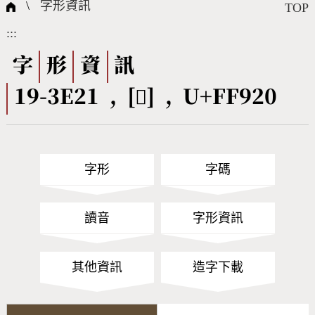
國際字碼相關組織
筆畫查詢
線上教學
倉頡查詢
全字庫授權
轉碼Web Service
個人電腦造字處理工具
問題集
意見回饋
\
字形資訊
TOP
:::
筆順序查詢
部首查詢
熱門查詢統計
字形下載
字
形
資
訊
19-3E21 , [󿤠] , U+FF920
CNS查詢
Unicode查詢
Big5查詢
拼音查詢
字形
字碼
符號索引
拼音文字索引
讀音
字形資訊
其他資訊
造字下載