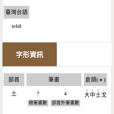
臺灣台語
teh8
字形資訊
部首
筆畫
倉頡(
)
✱
K
L
G
I
土
7
4
大
中
土
戈
總筆畫數
部首外筆畫數