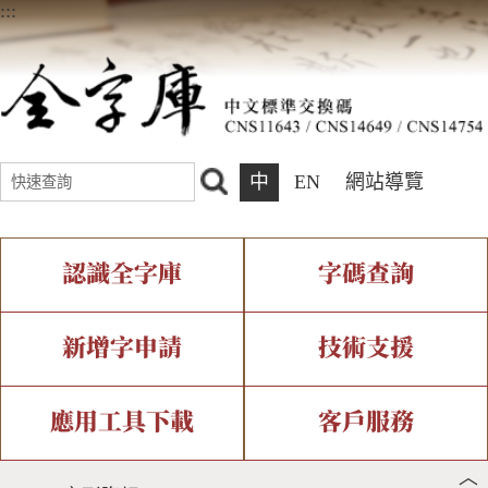
:::
中
EN
網站導覽
認識全字庫
字碼查詢
全字庫介紹
IDS查詢
全字庫現況
部件查詢
新增字申請
技術支援
中文碼介紹
複合查詢
專有名詞介紹
注音查詢
新字申請處理流程
字形即時顯示
造字解決方案
應用工具下載
客戶服務
︿