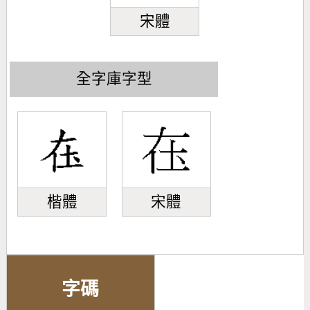
宋體
全字庫字型
楷體
宋體
字碼