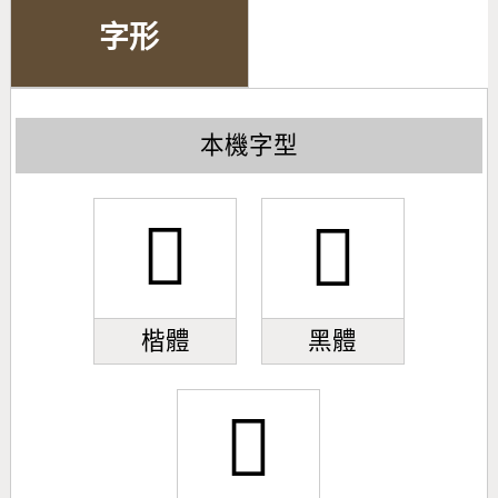
字形
本機字型
󿤠
󿤠
楷體
黑體
󿤠