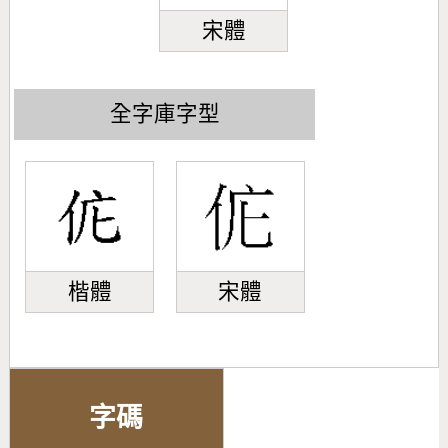
宋體
全字庫字型
楷體
宋體
字碼