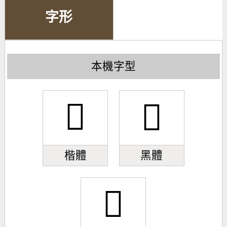
字形
本機字型
󿥭
󿥭
楷體
黑體
󿥭