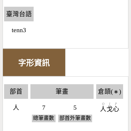
臺灣台語
tenn3
字形資訊
部首
筆畫
倉頡(
)
✱
O
I
P
人
7
5
人
戈
心
總筆畫數
部首外筆畫數