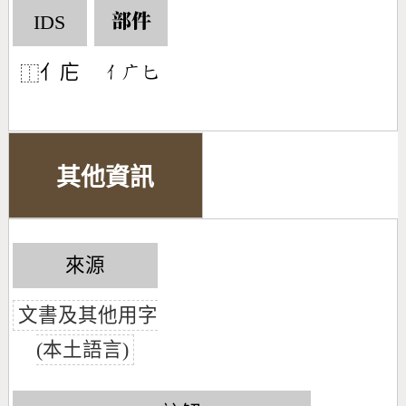
IDS
部件
亻庀
󶀭󶂉󶀗
⿰
其他資訊
來源
文書及其他用字
(本土語言)