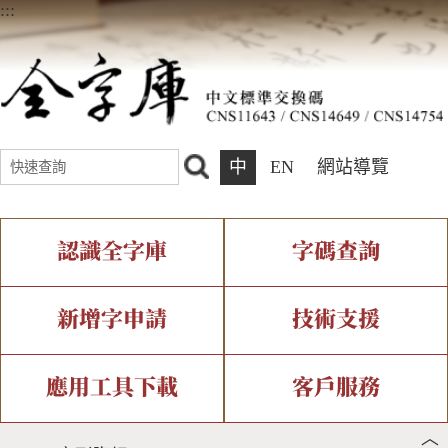
:::
中
EN
網站導覽
認識全字庫
字碼查詢
全字庫介紹
IDS查詢
全字庫現況
部件查詢
新增字申請
技術支援
中文碼介紹
複合查詢
專有名詞介紹
注音查詢
新字申請處理流程
字形即時顯示
造字解決方案
應用工具下載
客戶服務
︿