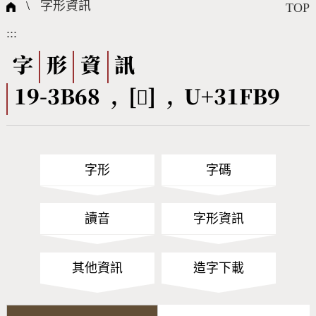
國際字碼相關組織
筆畫查詢
線上教學
倉頡查詢
全字庫授權
轉碼Web Service
個人電腦造字處理工具
問題集
意見回饋
\
字形資訊
TOP
:::
筆順序查詢
部首查詢
熱門查詢統計
字形下載
字
形
資
訊
19-3B68 , [𱾹] , U+31FB9
CNS查詢
Unicode查詢
Big5查詢
拼音查詢
字形
字碼
符號索引
拼音文字索引
讀音
字形資訊
其他資訊
造字下載