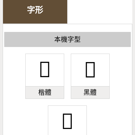
字形
本機字型
𱾹
𱾹
楷體
黑體
𱾹