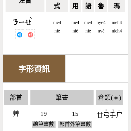
注音
式
用
語
魯
瑪
ˋ
ㄋㄧㄝ
nie4
nie4
nie4
nye4
nieh4
niè
niè
niè
nyè
nieh4
字形資訊
部首
筆畫
倉頡(
)
✱
T
N
Q
S
艸
19
15
廿
弓
手
尸
總筆畫數
部首外筆畫數