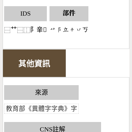
IDS
部件
艹
阝𨐌𠔃
󶃋󶂥󶅒󶁠󶁅󶀠
⿱
⿱
⿰
其他資訊
來源
教育部《異體字字典》字
CNS註解