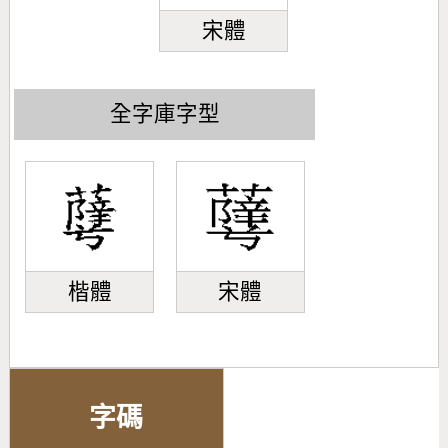
宋體
全字庫字型
楷體
宋體
字碼