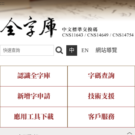
:::
中
EN
網站導覽
認識全字庫
字碼查詢
全字庫介紹
IDS查詢
全字庫現況
部件查詢
新增字申請
技術支援
中文碼介紹
複合查詢
專有名詞介紹
注音查詢
新字申請處理流程
字形即時顯示
造字解決方案
應用工具下載
客戶服務
︿