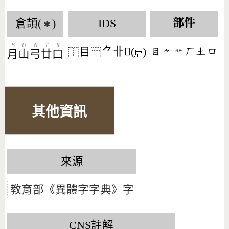
倉頡(
)
IDS
部件
✱
B
U
N
T
R
目
⺈卝𪠅(
)
󶄩󶀾󶃌󶀕󶁢󶁶
⿰
⿳
月
山
弓
廿
口
其他資訊
來源
教育部《異體字字典》字
CNS註解