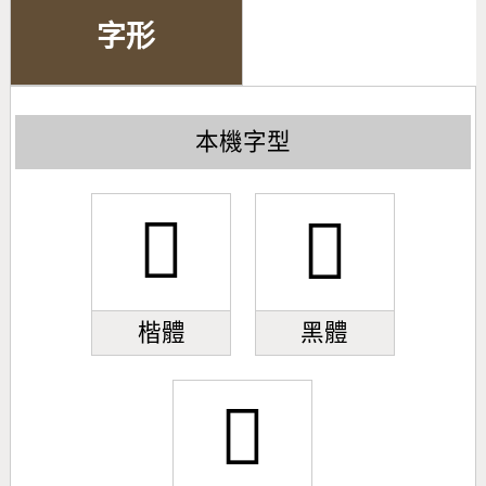
字形
本機字型
𱳑
𱳑
楷體
黑體
𱳑