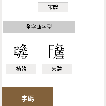
宋體
全字庫字型
楷體
宋體
字碼