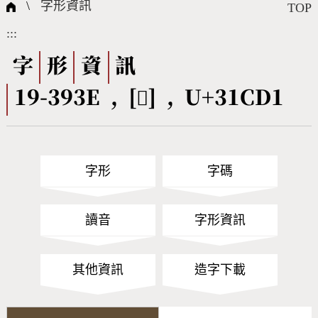
國際字碼相關組織
筆畫查詢
線上教學
倉頡查詢
全字庫授權
轉碼Web Service
個人電腦造字處理工具
問題集
意見回饋
\
字形資訊
TOP
:::
筆順序查詢
部首查詢
熱門查詢統計
字形下載
字
形
資
訊
19-393E , [𱳑] , U+31CD1
CNS查詢
Unicode查詢
Big5查詢
拼音查詢
字形
字碼
符號索引
拼音文字索引
讀音
字形資訊
其他資訊
造字下載