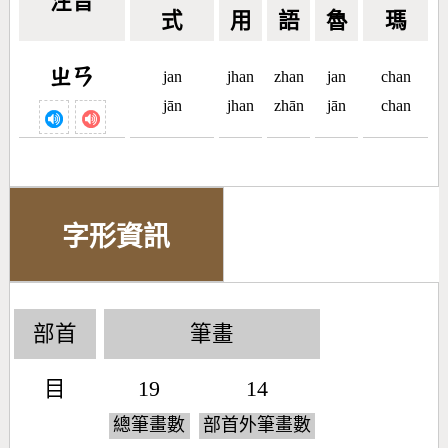
注音
式
用
語
魯
瑪
ㄓㄢ
jan
jhan
zhan
jan
chan
jān
jhan
zhān
jān
chan
字形資訊
部首
筆畫
目
19
14
總筆畫數
部首外筆畫數