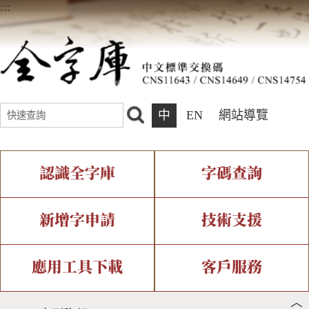
:::
中
EN
網站導覽
認識全字庫
字碼查詢
全字庫介紹
IDS查詢
全字庫現況
部件查詢
新增字申請
技術支援
中文碼介紹
複合查詢
專有名詞介紹
注音查詢
新字申請處理流程
字形即時顯示
造字解決方案
應用工具下載
客戶服務
︿