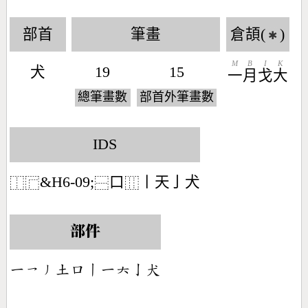
部首
筆畫
倉頡(
)
✱
M
B
I
K
犬
19
15
一
月
戈
大
總筆畫數
部首外筆畫數
IDS
&H6-09;
口
丨天亅犬
⿰
⿸
⿱
⿲
部件
󶀀󶀏󶀃󶁢󶁶󶀂󶀀󶁩󶀉󶂿