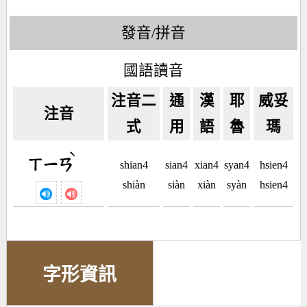
發音/拼音
國語讀音
注音二
通
漢
耶
威妥
注音
式
用
語
魯
瑪
ˋ
ㄒㄧㄢ
shian4
sian4
xian4
syan4
hsien4
shiàn
siàn
xiàn
syàn
hsien4
字形資訊