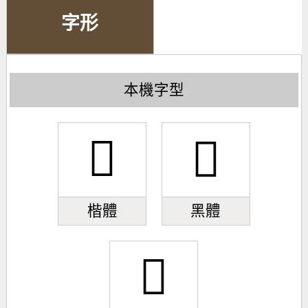
字形
本機字型
󿧆
󿧆
楷體
黑體
󿧆