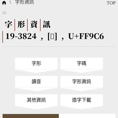
國際字碼相關組織
筆畫查詢
線上教學
倉頡查詢
全字庫授權
轉碼Web Service
個人電腦造字處理工具
問題集
意見回饋
\
字形資訊
TOP
:::
筆順序查詢
部首查詢
熱門查詢統計
字形下載
字
形
資
訊
19-3824 , [󿧆] , U+FF9C6
CNS查詢
Unicode查詢
Big5查詢
拼音查詢
字形
字碼
符號索引
拼音文字索引
讀音
字形資訊
其他資訊
造字下載