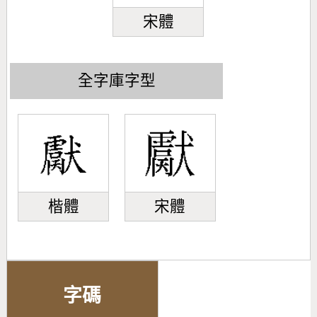
宋體
全字庫字型
楷體
宋體
字碼