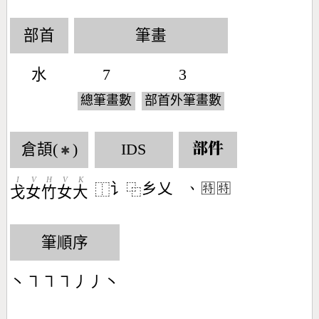
部首
筆畫
水
7
3
總筆畫數
部首外筆畫數
倉頡(
)
IDS
部件
✱
I
V
H
V
K
讠
乡乂
󶀅㊕㊕
⿰
⿻
戈
女
竹
女
大
筆順序
丶㇕㇕㇕丿丿丶