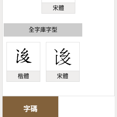
宋體
全字庫字型
楷體
宋體
字碼