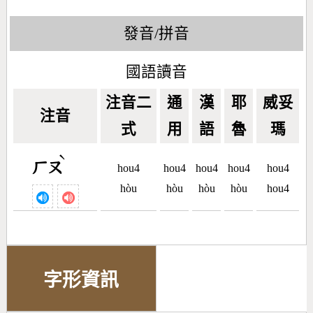
發音/拼音
國語讀音
注音二
通
漢
耶
威妥
注音
式
用
語
魯
瑪
ˋ
ㄏㄡ
hou4
hou4
hou4
hou4
hou4
hòu
hòu
hòu
hòu
hou4
字形資訊