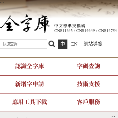
:::
中
EN
網站導覽
認識全字庫
字碼查詢
全字庫介紹
IDS查詢
全字庫現況
部件查詢
新增字申請
技術支援
中文碼介紹
複合查詢
專有名詞介紹
注音查詢
新字申請處理流程
字形即時顯示
造字解決方案
應用工具下載
客戶服務
︿