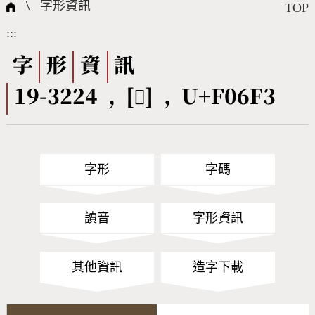
國際字碼相關組織
筆畫查詢
線上教學
倉頡查詢
全字庫授權
轉碼Web Service
個人電腦造字處理工具
問題集
意見回饋
\
字形資訊
TOP
:::
筆順序查詢
部首查詢
熱門查詢統計
字形下載
字
形
資
訊
19-3224 , [󰛳] , U+F06F3
CNS查詢
Unicode查詢
Big5查詢
拼音查詢
字形
字碼
符號索引
拼音文字索引
讀音
字形資訊
其他資訊
造字下載