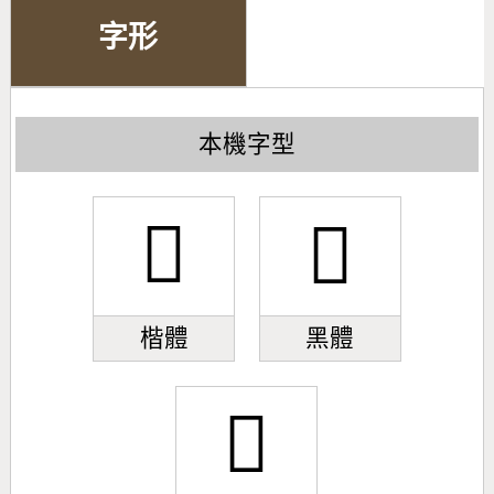
字形
本機字型
󰛳
󰛳
楷體
黑體
󰛳