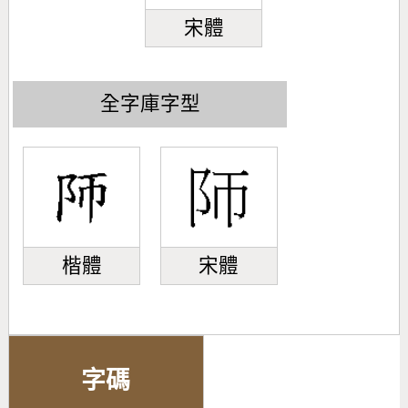
宋體
全字庫字型
楷體
宋體
字碼