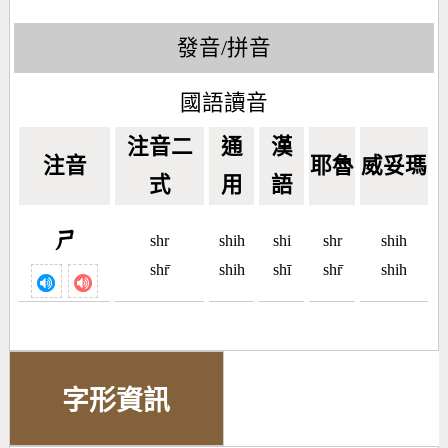
發音/拼音
國語讀音
注音二
通
漢
注音
耶魯
威妥瑪
式
用
語
ㄕ
shr
shih
shi
shr
shih
shr̄
shih
shī
shr̄
shih
字形資訊