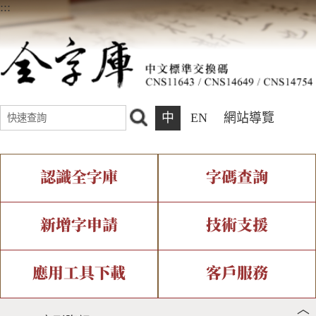
:::
中
EN
網站導覽
認識全字庫
字碼查詢
全字庫介紹
IDS查詢
全字庫現況
部件查詢
新增字申請
技術支援
中文碼介紹
複合查詢
專有名詞介紹
注音查詢
新字申請處理流程
字形即時顯示
造字解決方案
應用工具下載
客戶服務
︿