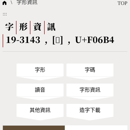
國際字碼相關組織
筆畫查詢
線上教學
倉頡查詢
全字庫授權
轉碼Web Service
個人電腦造字處理工具
問題集
意見回饋
\
字形資訊
TOP
:::
筆順序查詢
部首查詢
熱門查詢統計
字形下載
字
形
資
訊
19-3143 , [󰚴] , U+F06B4
CNS查詢
Unicode查詢
Big5查詢
拼音查詢
字形
字碼
符號索引
拼音文字索引
讀音
字形資訊
其他資訊
造字下載