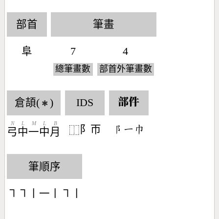
部首
筆畫
阜
7
4
總筆畫數
部首外筆畫數
倉頡(
)
IDS
部件
✱
N
L
M
L
B
阝帀
󶂥󶀀󶁹
⿰
弓
中
一
中
月
筆順序
㇕㇕丨一丨㇕丨