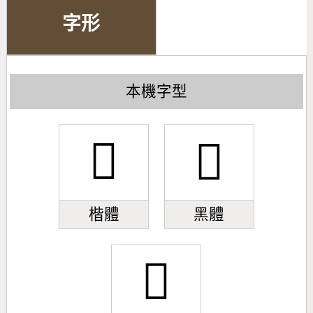
字形
本機字型
󰚴
󰚴
楷體
黑體
󰚴