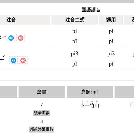
國語讀音
注音
注音二式
通用
pi
pi
ㄆㄧ
pī
pi
pi3
pi3
ˇ
ㄧ
pǐ
pǐ
筆畫
倉頡(
)
✱
Y
M
H
U
7
卜
一
竹
山
總筆畫數
3
部首外筆畫數