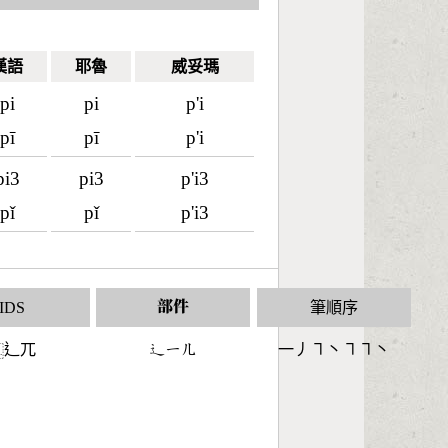
漢語
耶魯
威妥瑪
pi
pi
p'i
pī
pī
p'i
pi3
pi3
p'i3
pǐ
pǐ
p'i3
IDS
部件
筆順序
辶兀
󶃼󶀀󶀶
一丿㇕丶㇕㇕丶
⿺