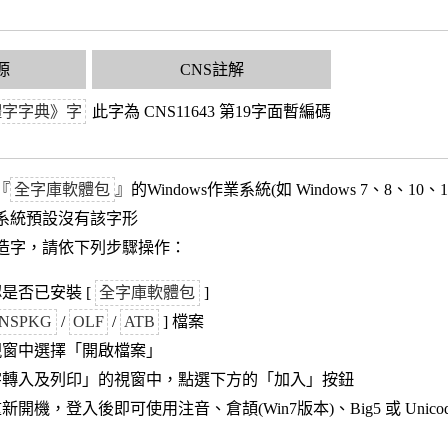
源
CNS註解
體字字典》字
此字為 CNS11643 第19字面暫編碼
『
全字庫軟體包
』的Windows作業系統(如 Windows 7、8、10、
作業系統預設沒有該字形
造字，請依下列步驟操作：
是否已安裝 [
全字庫軟體包
]
NSPKG
/
OLF
/
ATB
] 檔案
視窗中選擇「開啟檔案」
字轉入及列印」的視窗中，點選下方的「加入」按鈕
新開機，登入後即可使用注音、倉頡(Win7版本)、Big5 或 Unic