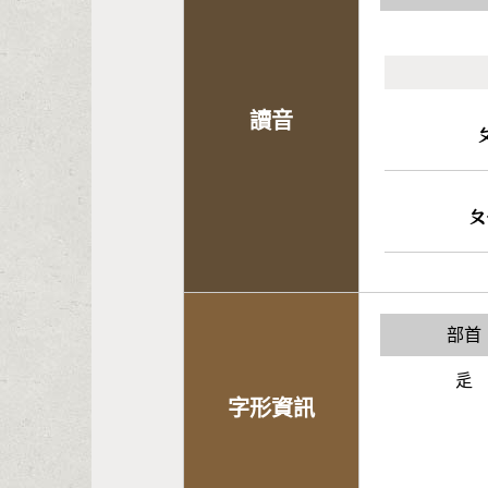
讀音
ㄆ
部首
辵
字形資訊