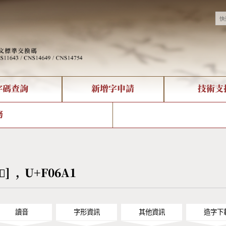
字碼查詢
新增字申請
技術支
決方案
現況
查詢
字形下載
中文碼介紹
全字庫授權
複合查詢
轉碼Web Service
專有名詞介紹
注音查詢
國
務
回饋
熱門查詢統計
查詢
部首查詢
CNS查詢
U
查詢
符號索引
拼音文字索引
[󰚡] , U+F06A1
讀音
字形資訊
其他資訊
造字下