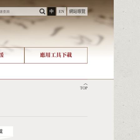
中
EN
網站導覽
援
應用工具下載
際字碼相關組織
筆畫查詢
︿
nicode查詢
TOP
載