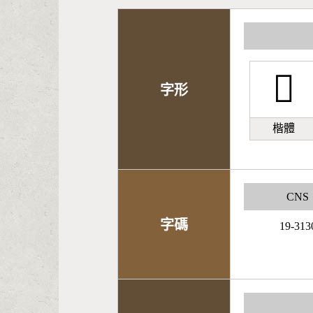
󰚡
字形
楷體
CNS
字碼
19-313