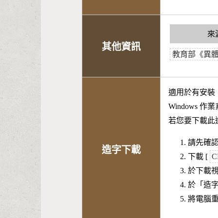
來
其他資訊
教育部《異
適用於有安裝
Windows 
若您要下載此
請先確認
造字下載
下載 [
C
於下載
於「造
將電腦重