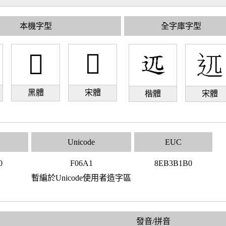
本機字型
全字庫字型
󰚡
󰚡
黑體
宋體
楷體
宋體
Unicode
EUC
0
F06A1
8EB3B1B0
暫編於Unicode使用者造字區
發音/拼音