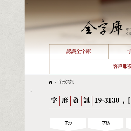
:::
認識全字庫
個人電腦造字處理工具
新字申請處理流程
字形即時顯示
全字庫介紹
IDS查詢
造字解
全字庫
部件
客戶服
問題集
意見
線上教學
倉頡查詢
筆順序
\
字形資訊
:::
Big5查詢
拼音
字
形
資
訊
19-3130 , 
字形
字碼