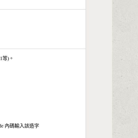
11等)。
ode 內碼輸入該造字