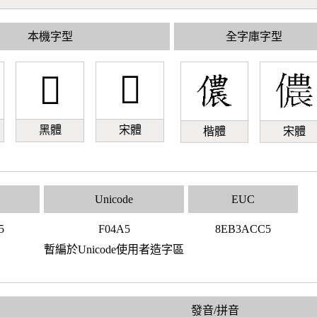
本機字型
全字庫字型
󰒥
󰒥
黑體
宋體
楷體
宋體
Unicode
EUC
5
F04A5
8EB3ACC5
暫編於Unicode使用者造字區
發音/拼音