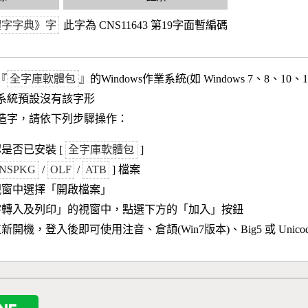
體字字典》字
此字為 CNS11643 第19字面暫編碼
『
全字庫軟體包
』的Windows作業系統(如 Windows 7、8、10、
作業系統預設沒有該字形
造字，請依下列步驟操作：
是否已安裝 [
全字庫軟體包
]
NSPKG
/
OLF
/
ATB
] 檔案
視窗中選擇「開啟檔案」
字轉入及列印」的視窗中，點選下方的「加入」按鈕
新開機，登入後即可使用注音、倉頡(Win7版本)、Big5 或 Unic