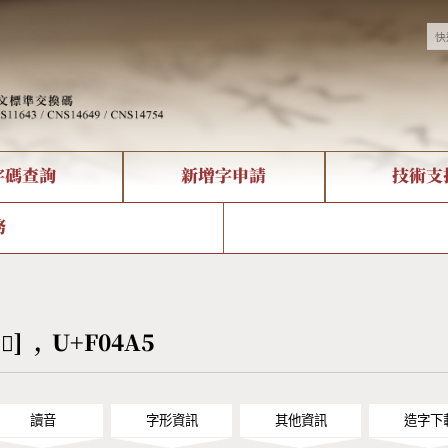
字碼查詢
新增字申請
技術支
決方案
現況
查詢
字形下載
中文碼介紹
全字庫授權
複合查詢
轉碼Web Service
專有名詞介紹
注音查詢
國
務
回饋
熱門查詢統計
查詢
部首查詢
CNS查詢
U
查詢
符號索引
拼音文字索引
[󰒥] , U+F04A5
讀音
字形資訊
其他資訊
造字下