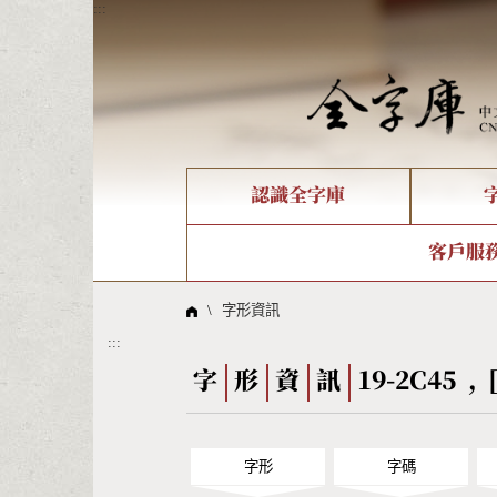
:::
認識全字庫
個人電腦造字處理工具
新字申請處理流程
字形即時顯示
全字庫介紹
IDS查詢
造字解
全字庫
部件
客戶服
問題集
意見
線上教學
倉頡查詢
筆順序
\
字形資訊
:::
Big5查詢
拼音
字
形
資
訊
19-2C45 , 
字形
字碼