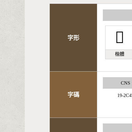
󰒥
字形
楷體
CNS
字碼
19-2C4