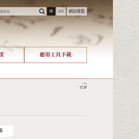
中
EN
網站導覽
援
應用工具下載
際字碼相關組織
筆畫查詢
︿
nicode查詢
TOP
載