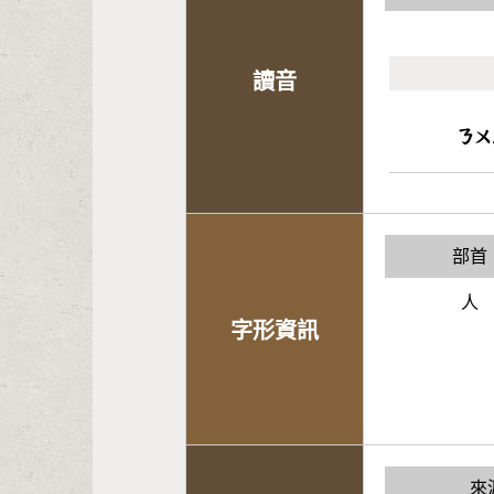
讀音
ㄋㄨ
部首
人
字形資訊
來