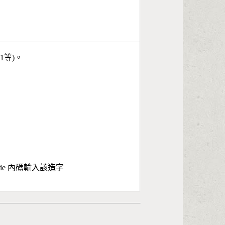
11等)。
ode 內碼輸入該造字