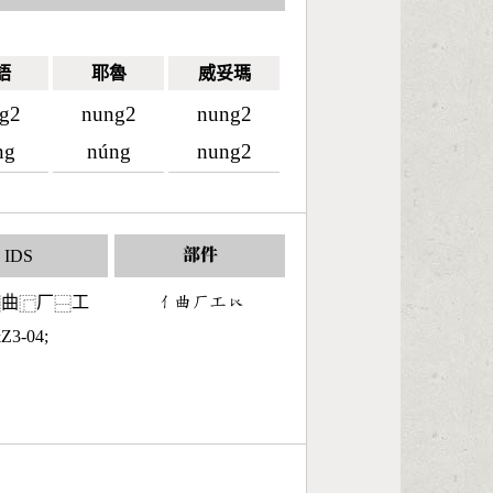
語
耶魯
威妥瑪
g2
nung2
nung2
ng
núng
nung2
IDS
部件
曲
厂
工
󶀭󶅵󶀕󶁥󶂝
⿱
⿸
⿱
Z3-04;