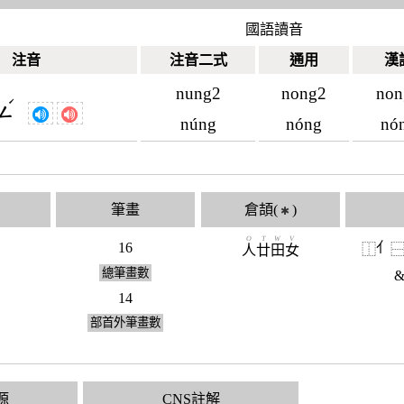
國語讀音
注音
注音二式
通用
漢
nung2
nong2
non
ˊ
ㄥ
núng
nóng
nó
筆畫
倉頡(
)
✱
O
T
W
V
16
亻
⿰
人
廿
田
女
總筆畫數
&
14
部首外筆畫數
源
CNS註解