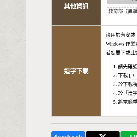
其他資訊
教育部《異
適用於有安裝
Windows 
若您要下載此
請先確認
造字下載
下載 [
C
於下載
於「造
將電腦重