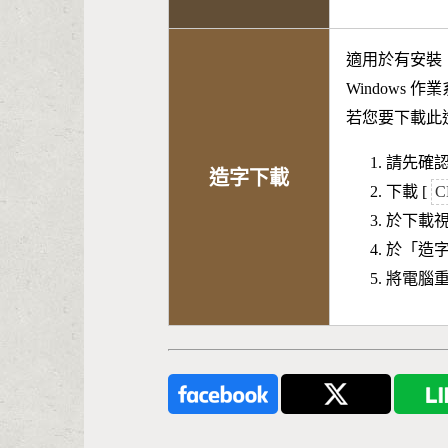
適用於有安裝
Windows 
若您要下載此
請先確認
造字下載
下載 [
C
於下載
於「造
將電腦重