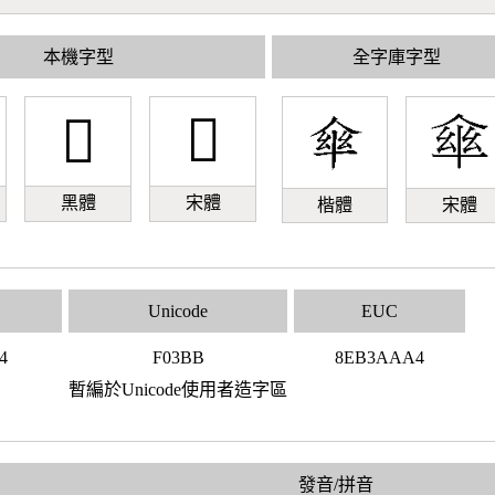
本機字型
全字庫字型
󰎻
󰎻
黑體
宋體
楷體
宋體
Unicode
EUC
4
F03BB
8EB3AAA4
暫編於Unicode使用者造字區
發音/拼音