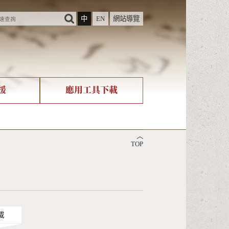
中
EN
網站導覽
援
應用工具下載
際字碼相關組織
筆畫查詢
︿
nicode查詢
TOP
載