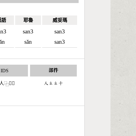
漢語
耶魯
威妥瑪
an3
san3
san3
ǎn
sǎn
san3
IDS
部件
人
𢆶十
󶀬󶂨󶂨󶀓
⿻