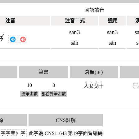
國語讀音
注音
注音二式
通用
san3
san3
s
ˇ
ㄢ
sǎn
sǎn
s
筆畫
倉頡(
)
✱
O
V
I
J
10
8
⿱
人
女
戈
十
總筆畫數
部首外筆畫數
源
CNS註解
體字字典》字
此字為 CNS11643 第19字面暫編碼