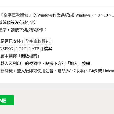
『
全字庫軟體包
』的Windows作業系統(如 Windows 7、8、10、
作業系統預設沒有該字形
造字，請依下列步驟操作：
是否已安裝 [
全字庫軟體包
]
NSPKG
/
OLF
/
ATB
] 檔案
視窗中選擇「開啟檔案」
字轉入及列印」的視窗中，點選下方的「加入」按鈕
新開機，登入後即可使用注音、倉頡(Win7版本)、Big5 或 Unic