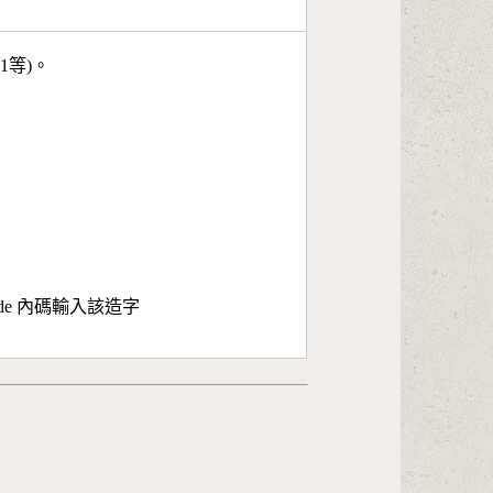
11等)。
ode 內碼輸入該造字