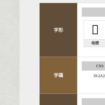
󰎻
字形
楷體
CNS
字碼
19-2A2