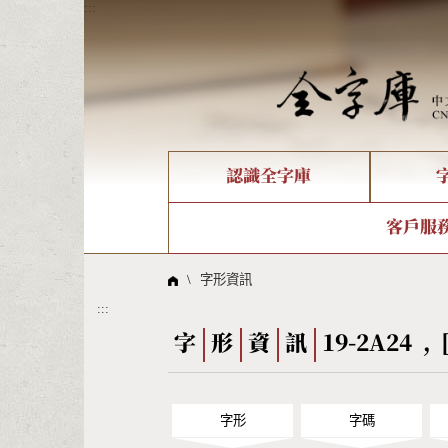
:::
認識全字庫
個人電腦造字處理工具
新字申請處理流程
字形即時顯示
全字庫介紹
IDS查詢
造字解
全字庫
部件
客戶服
問題集
意見
線上教學
倉頡查詢
筆順序
\
字形資訊
:::
Big5查詢
拼音
字
形
資
訊
19-2A24 , 
字形
字碼