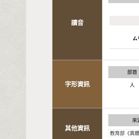
讀音
ㄙ
部首
字形資訊
人
來
其他資訊
教育部《異