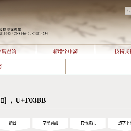
字碼查詢
新增字申請
技術支
決方案
現況
查詢
字形下載
中文碼介紹
全字庫授權
複合查詢
轉碼Web Service
專有名詞介紹
注音查詢
國
務
回饋
熱門查詢統計
查詢
部首查詢
CNS查詢
U
查詢
符號索引
拼音文字索引
[󰎻] , U+F03BB
讀音
字形資訊
其他資訊
造字下