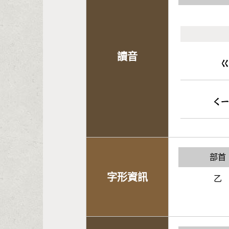
讀音
ㄑ
部首
字形資訊
乙