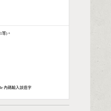
11等)。
ode 內碼輸入該造字