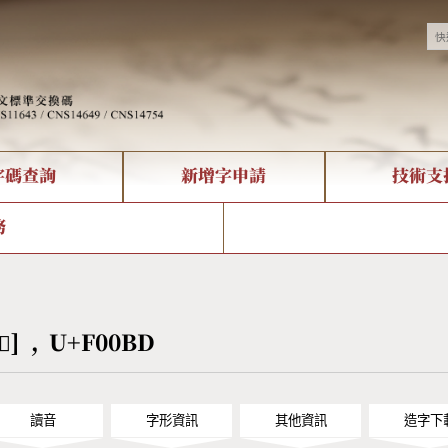
字碼查詢
新增字申請
技術支
決方案
現況
查詢
字形下載
中文碼介紹
全字庫授權
複合查詢
轉碼Web Service
專有名詞介紹
注音查詢
國
務
回饋
熱門查詢統計
查詢
部首查詢
CNS查詢
U
查詢
符號索引
拼音文字索引
[󰂽] , U+F00BD
讀音
字形資訊
其他資訊
造字下