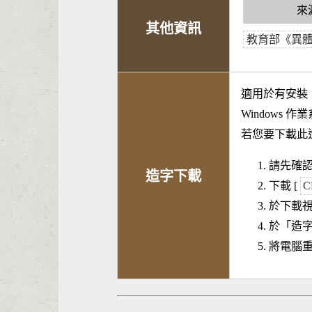
來
其他資訊
教育部《異
適用於有安裝
Windows 
若您要下載此
請先確認
造字下載
下載 [
C
於下載
於「造
將電腦重