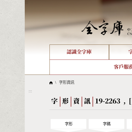
:::
認識全字庫
個人電腦造字處理工具
新字申請處理流程
字形即時顯示
全字庫介紹
IDS查詢
造字解
全字庫
部件
客戶服
問題集
意見
線上教學
倉頡查詢
筆順序
\
字形資訊
:::
Big5查詢
拼音
字
形
資
訊
19-2263 , 
字形
字碼