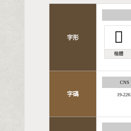
󰂽
字形
楷體
CNS
字碼
19-226