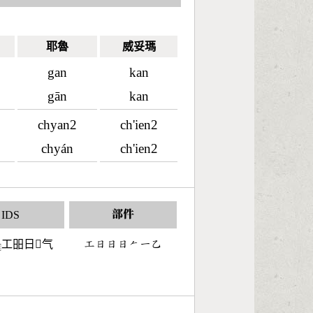
耶魯
威妥瑪
gan
kan
gān
kan
chyan2
ch'ien2
chyán
ch'ien2
IDS
部件
工昍日𠀁气
󶁥󶃐󶃐󶃐󶀩󶀀󶀇
⿻