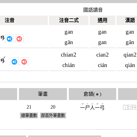
國語讀音
注音
注音二式
通用
漢語
gan
gan
gan
ㄍㄢ
gān
gan
gān
chian2
cian2
qian2
ˊ
ㄧㄢ
chián
cián
qián
筆畫
倉頡(
)
✱
M
S
O
M
N
21
20
⿰
⿳
一
尸
人
一
弓
總筆畫數
部首外筆畫數