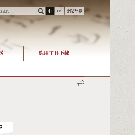
中
EN
網站導覽
援
應用工具下載
際字碼相關組織
筆畫查詢
︿
nicode查詢
TOP
載