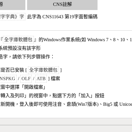
源
CNS註解
體字字典》字
此字為 CNS11643 第19字面暫編碼
『
全字庫軟體包
』的Windows作業系統(如 Windows 7、8、10、
作業系統預設沒有該字形
造字，請依下列步驟操作：
是否已安裝 [
全字庫軟體包
]
NSPKG
/
OLF
/
ATB
] 檔案
視窗中選擇「開啟檔案」
字轉入及列印」的視窗中，點選下方的「加入」按鈕
新開機，登入後即可使用注音、倉頡(Win7版本)、Big5 或 Unic