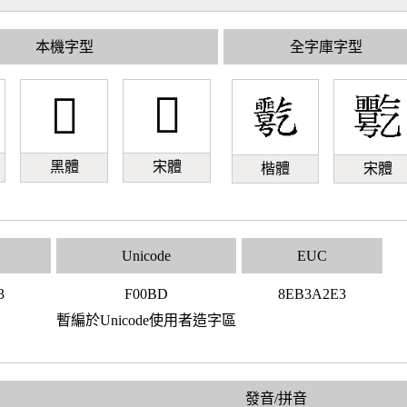
本機字型
全字庫字型
󰂽
󰂽
黑體
宋體
楷體
宋體
Unicode
EUC
3
F00BD
8EB3A2E3
暫編於Unicode使用者造字區
發音/拼音