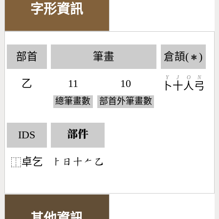
字形資訊
部首
筆畫
倉頡(
)
✱
Y
J
O
N
乙
11
10
卜
十
人
弓
總筆畫數
部首外筆畫數
IDS
部件
卓乞
󶀥󶃐󶀓󶀩󶀇
⿰
其他資訊