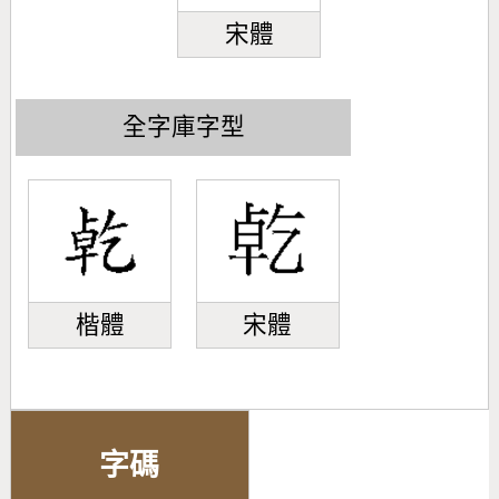
宋體
全字庫字型
楷體
宋體
字碼