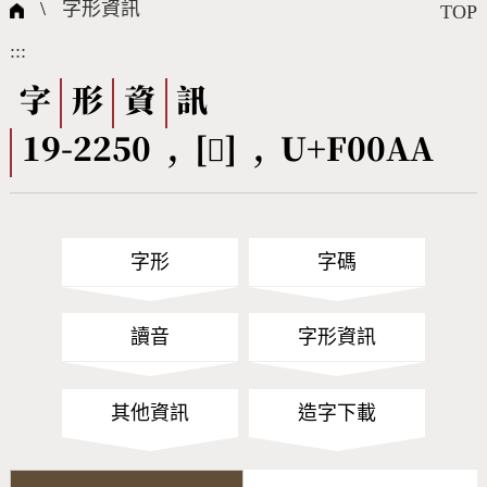
國際字碼相關組織
筆畫查詢
線上教學
倉頡查詢
全字庫授權
轉碼Web Service
個人電腦造字處理工具
問題集
意見回饋
\
字形資訊
TOP
:::
筆順序查詢
部首查詢
熱門查詢統計
字形下載
字
形
資
訊
19-2250 , [󰂪] , U+F00AA
CNS查詢
Unicode查詢
Big5查詢
拼音查詢
字形
字碼
符號索引
拼音文字索引
讀音
字形資訊
其他資訊
造字下載