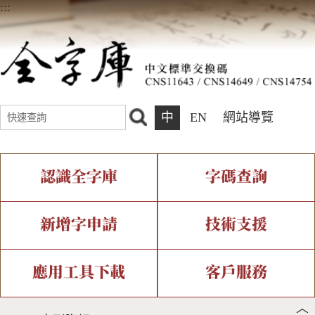
:::
中
EN
網站導覽
認識全字庫
字碼查詢
全字庫介紹
IDS查詢
全字庫現況
部件查詢
新增字申請
技術支援
中文碼介紹
複合查詢
專有名詞介紹
注音查詢
新字申請處理流程
字形即時顯示
造字解決方案
應用工具下載
客戶服務
︿