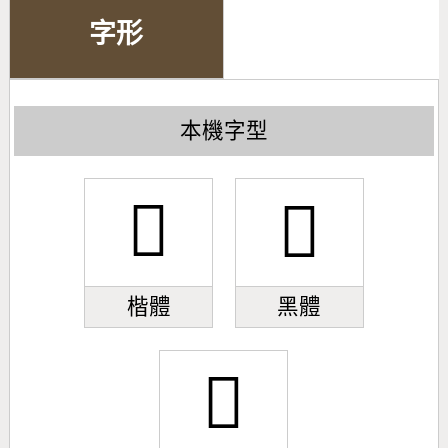
字形
本機字型
󰂪
󰂪
楷體
黑體
󰂪