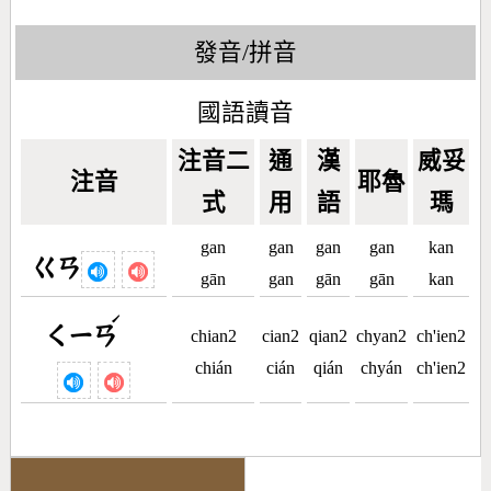
發音/拼音
國語讀音
注音二
通
漢
威妥
注音
耶魯
式
用
語
瑪
gan
gan
gan
gan
kan
ㄍㄢ
gān
gan
gān
gān
kan
ˊ
ㄑㄧㄢ
chian2
cian2
qian2
chyan2
ch'ien2
chián
cián
qián
chyán
ch'ien2