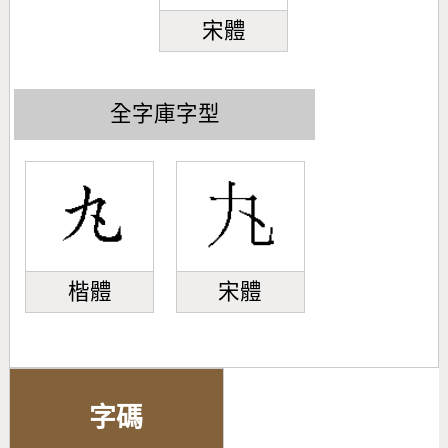
宋體
全字庫字型
楷體
宋體
字碼