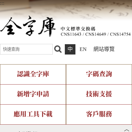
:::
中
EN
網站導覽
認識全字庫
字碼查詢
全字庫介紹
IDS查詢
全字庫現況
部件查詢
新增字申請
技術支援
中文碼介紹
複合查詢
專有名詞介紹
注音查詢
新字申請處理流程
字形即時顯示
造字解決方案
應用工具下載
客戶服務
︿