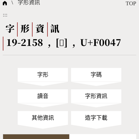
國際字碼相關組織
筆畫查詢
線上教學
倉頡查詢
全字庫授權
轉碼Web Service
個人電腦造字處理工具
問題集
意見回饋
\
字形資訊
TOP
:::
筆順序查詢
部首查詢
熱門查詢統計
字形下載
字
形
資
訊
19-2158 , [󰁇] , U+F0047
CNS查詢
Unicode查詢
Big5查詢
拼音查詢
字形
字碼
符號索引
拼音文字索引
讀音
字形資訊
其他資訊
造字下載