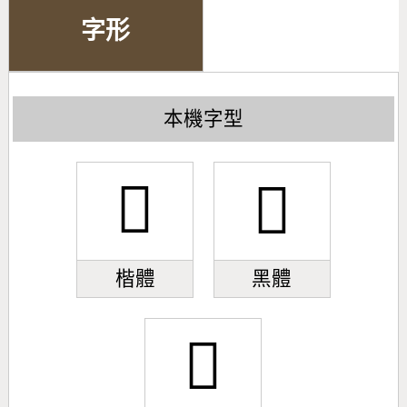
字形
本機字型
󰁇
󰁇
楷體
黑體
󰁇