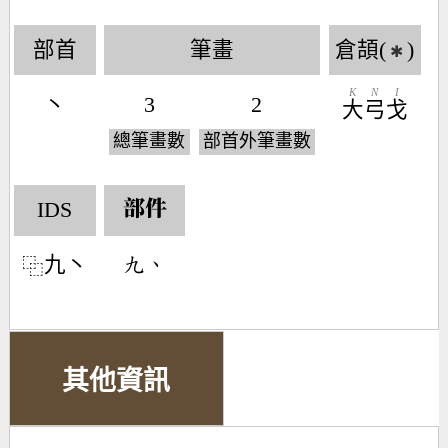
部首
筆畫
倉頡(
)
✱
K
N
I
丶
3
2
大
弓
戈
總筆畫數
部首外筆畫數
IDS
部件
九丶
󶁙󶀅
⿻
其他資訊