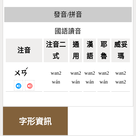
發音/拼音
國語讀音
注音二
通
漢
耶
威妥
注音
式
用
語
魯
瑪
ˊ
ㄨㄢ
wan2
wan2
wan2
wan2
wan2
wán
wán
wán
wán
wan2
字形資訊