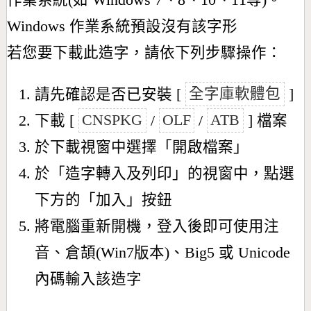
作業系統(如 Windows 7、8、10、11等)。
Windows 作業系統預設沒有該字形
若您要下載此造字，請依下列步驟操作：
請先確認是否已安裝 [
全字庫軟體包
]
下載 [
CNSPKG
/
OLF
/
ATB
] 檔案
於下載視窗中選擇「開啟檔案」
於「造字轉入及列印」的視窗中，點選
下方的「加入」按鈕
將電腦重新開機，登入後即可使用注
音、倉頡(Win7版本)、Big5 或 Unicode
內碼輸入該造字