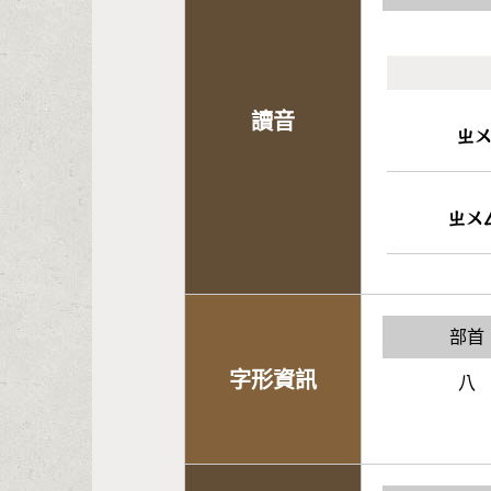
讀音
ㄓ
ㄓㄨ
部首
字形資訊
八