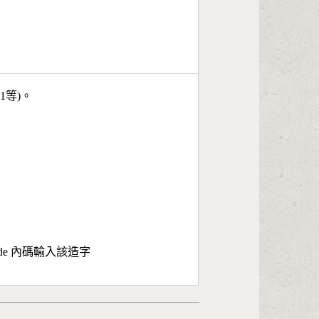
11等)。
ode 內碼輸入該造字