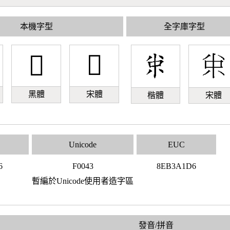
本機字型
全字庫字型
󰁃
󰁃
黑體
宋體
楷體
宋體
Unicode
EUC
6
F0043
8EB3A1D6
暫編於Unicode使用者造字區
發音/拼音