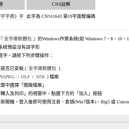
源
CNS註解
體字字典》字
此字為 CNS11643 第19字面暫編碼
『
全字庫軟體包
』的Windows作業系統(如 Windows 7、8、10、
作業系統預設沒有該字形
造字，請依下列步驟操作：
是否已安裝 [
全字庫軟體包
]
NSPKG
/
OLF
/
ATB
] 檔案
視窗中選擇「開啟檔案」
字轉入及列印」的視窗中，點選下方的「加入」按鈕
新開機，登入後即可使用注音、倉頡(Win7版本)、Big5 或 Unic