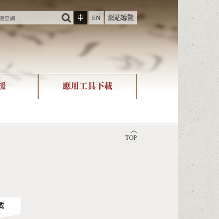
中
EN
網站導覽
援
應用工具下載
際字碼相關組織
筆畫查詢
︿
nicode查詢
TOP
載