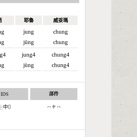
語
耶魯
威妥瑪
ng
jung
chung
ng
jūng
chung
ng4
jung4
chung4
ng
jùng
chung4
IDS
部件
中𠔁
󶀰󶃕󶀰
⿻