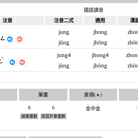
國語讀音
注音
注音二式
通用
漢
jung
jhong
zho
ㄨㄥ
jūng
jhōng
zhō
jung4
jhong4
zho
ˋ
ㄥ
jùng
jhòng
zhò
筆畫
倉頡(
)
✱
C
L
C
8
6
金
中
金
總筆畫數
部首外筆畫數