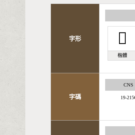
󰁃
字形
楷體
CNS
字碼
19-215