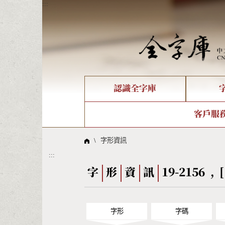
:::
認識全字庫
個人電腦造字處理工具
新字申請處理流程
字形即時顯示
全字庫介紹
IDS查詢
造字解
全字庫
部件
客戶服
問題集
意見
線上教學
倉頡查詢
筆順序
\
字形資訊
:::
Big5查詢
拼音
字
形
資
訊
19-2156 , [
字形
字碼