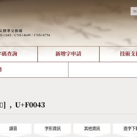
字碼查詢
新增字申請
技術支
決方案
現況
查詢
字形下載
中文碼介紹
全字庫授權
複合查詢
轉碼Web Service
專有名詞介紹
注音查詢
國
務
回饋
熱門查詢統計
查詢
部首查詢
CNS查詢
U
查詢
符號索引
拼音文字索引
󰁃] , U+F0043
讀音
字形資訊
其他資訊
造字下