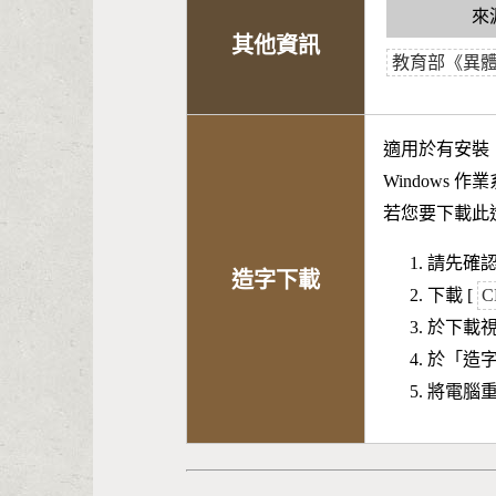
來
其他資訊
教育部《異
適用於有安裝
Windows 
若您要下載此
請先確認
造字下載
下載 [
C
於下載
於「造
將電腦重