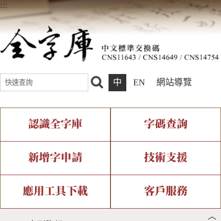
:::
中
EN
網站導覽
認識全字庫
字碼查詢
全字庫介紹
IDS查詢
全字庫現況
部件查詢
新增字申請
技術支援
中文碼介紹
複合查詢
專有名詞介紹
注音查詢
新字申請處理流程
字形即時顯示
造字解決方案
應用工具下載
客戶服務
︿