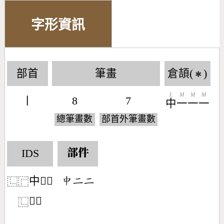
字形資訊
部首
筆畫
倉頡(
)
✱
L
M
M
M
丨
8
7
中
一
一
一
總筆畫數
部首外筆畫數
IDS
部件
中𠄠𠄠
󶃕󶀒󶀒
⿺
⿸
𠁦𠄠
⿺