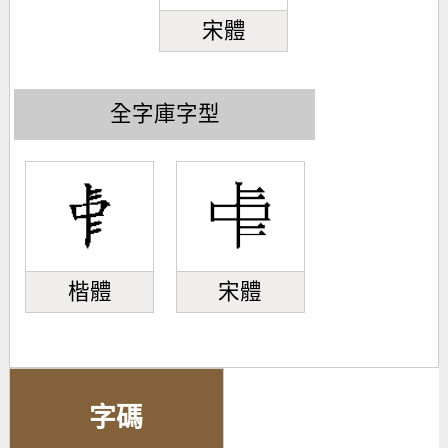
宋體
全字庫字型
楷體
宋體
字碼