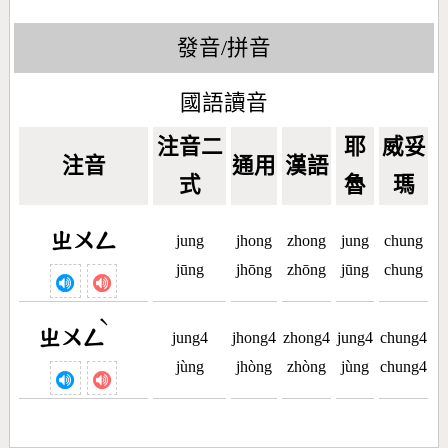
發音/拼音
國語讀音
注音二
耶
威妥
注音
通用
漢語
式
魯
瑪
ㄓㄨㄥ
jung
jhong
zhong
jung
chung
jūng
jhōng
zhōng
jūng
chung
ˋ
ㄓㄨㄥ
jung4
jhong4
zhong4
jung4
chung4
jùng
jhòng
zhòng
jùng
chung4