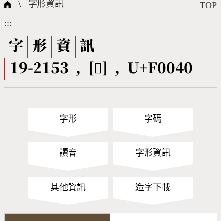
國際字碼相關組織
筆畫查詢
線上教學
倉頡查詢
全字庫授權
轉碼Web Service
個人電腦造字處理工具
問題集
意見回饋
\
字形資訊
TOP
:::
筆順序查詢
部首查詢
熱門查詢統計
字形下載
字
形
資
訊
19-2153 , [󰁀] , U+F0040
CNS查詢
Unicode查詢
Big5查詢
拼音查詢
字形
字碼
符號索引
拼音文字索引
讀音
字形資訊
其他資訊
造字下載