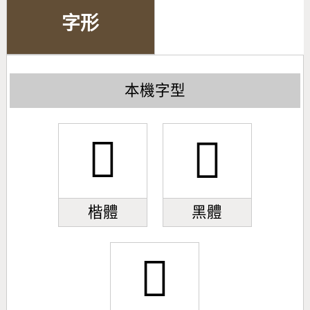
字形
本機字型
󰁀
󰁀
楷體
黑體
󰁀