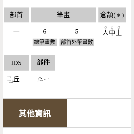
部首
筆畫
倉頡(
)
✱
O
L
G
一
6
5
人
中
土
總筆畫數
部首外筆畫數
IDS
部件
丘一
󶅈󶀀
⿻
其他資訊