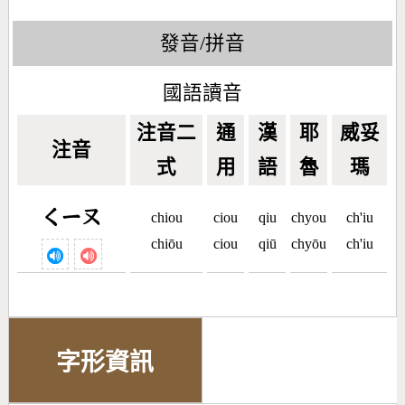
發音/拼音
國語讀音
注音二
通
漢
耶
威妥
注音
式
用
語
魯
瑪
ㄑㄧㄡ
chiou
ciou
qiu
chyou
ch'iu
chiōu
ciou
qiū
chyōu
ch'iu
字形資訊