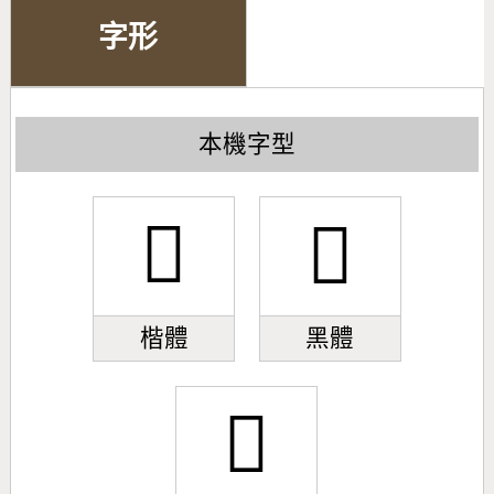
字形
本機字型
󰀱
󰀱
楷體
黑體
󰀱