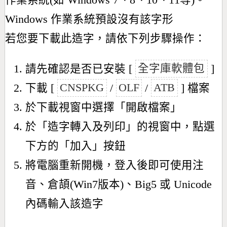
作業系統(如 Windows 7、8、10、11等)。
Windows 作業系統預設沒有該字形
若您要下載此造字，請依下列步驟操作：
請先確認是否已安裝 [
全字庫軟體包
]
下載 [
CNSPKG
/
OLF
/
ATB
] 檔案
於下載視窗中選擇「開啟檔案」
於「造字轉入及列印」的視窗中，點選
下方的「加入」按鈕
將電腦重新開機，登入後即可使用注
音、倉頡(Win7版本)、Big5 或 Unicode
內碼輸入該造字