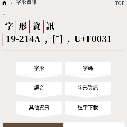
國際字碼相關組織
筆畫查詢
線上教學
倉頡查詢
全字庫授權
轉碼Web Service
個人電腦造字處理工具
問題集
意見回饋
\
字形資訊
TOP
:::
筆順序查詢
部首查詢
熱門查詢統計
字形下載
字
形
資
訊
19-214A , [󰀱] , U+F0031
CNS查詢
Unicode查詢
Big5查詢
拼音查詢
字形
字碼
符號索引
拼音文字索引
讀音
字形資訊
其他資訊
造字下載