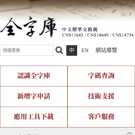
:::
中
EN
網站導覽
認識全字庫
字碼查詢
全字庫介紹
IDS查詢
全字庫現況
部件查詢
新增字申請
技術支援
中文碼介紹
複合查詢
專有名詞介紹
注音查詢
新字申請處理流程
字形即時顯示
造字解決方案
應用工具下載
客戶服務
︿