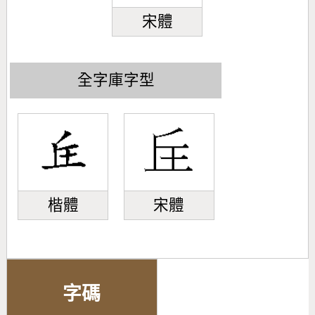
宋體
全字庫字型
楷體
宋體
字碼