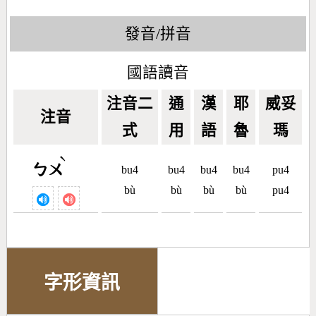
發音/拼音
國語讀音
注音二
通
漢
耶
威妥
注音
式
用
語
魯
瑪
ˋ
ㄅㄨ
bu4
bu4
bu4
bu4
pu4
bù
bù
bù
bù
pu4
字形資訊