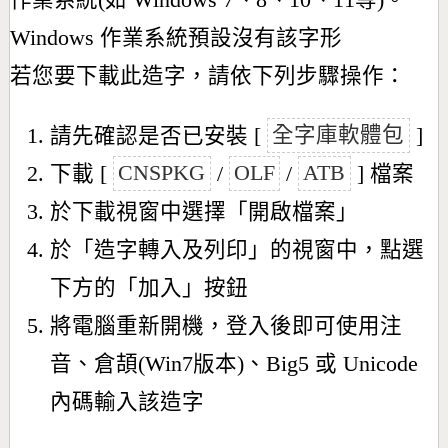
作業系統(如 Windows 7、8、10、11等)。
Windows 作業系統預設沒有該字形
若您要下載此造字，請依下列步驟操作：
請先確認是否已安裝 [
全字庫軟體包
]
下載 [
CNSPKG
/
OLF
/
ATB
] 檔案
於下載視窗中選擇「開啟檔案」
於「造字轉入及列印」的視窗中，點選
下方的「加入」按鈕
將電腦重新開機，登入後即可使用注
音、倉頡(Win7版本)、Big5 或 Unicode
內碼輸入該造字