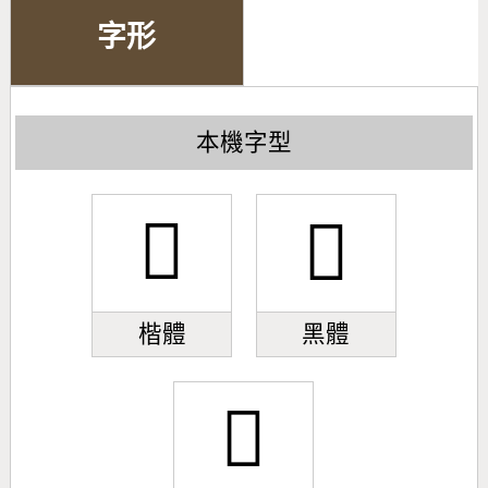
字形
本機字型
󰀍
󰀍
楷體
黑體
󰀍