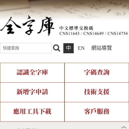
:::
中
EN
網站導覽
認識全字庫
字碼查詢
全字庫介紹
IDS查詢
全字庫現況
部件查詢
新增字申請
技術支援
中文碼介紹
複合查詢
專有名詞介紹
注音查詢
新字申請處理流程
字形即時顯示
造字解決方案
應用工具下載
客戶服務
︿