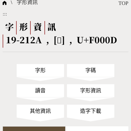
國際字碼相關組織
筆畫查詢
線上教學
倉頡查詢
全字庫授權
轉碼Web Service
個人電腦造字處理工具
問題集
意見回饋
\
字形資訊
TOP
:::
筆順序查詢
部首查詢
熱門查詢統計
字形下載
字
形
資
訊
19-212A , [󰀍] , U+F000D
CNS查詢
Unicode查詢
Big5查詢
拼音查詢
字形
字碼
符號索引
拼音文字索引
讀音
字形資訊
其他資訊
造字下載