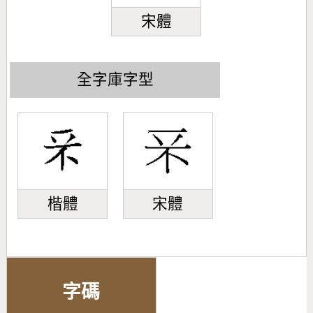
宋體
全字庫字型
楷體
宋體
字碼