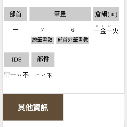
部首
筆畫
倉頡(
)
✱
M
C
M
F
一
7
6
一
金
一
火
總筆畫數
部首外筆畫數
IDS
部件
一丷不
󶀀󶁅󶂾
⿳
其他資訊