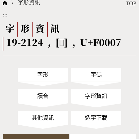
國際字碼相關組織
筆畫查詢
線上教學
倉頡查詢
全字庫授權
轉碼Web Service
個人電腦造字處理工具
問題集
意見回饋
\
字形資訊
TOP
:::
筆順序查詢
部首查詢
熱門查詢統計
字形下載
字
形
資
訊
19-2124 , [󰀇] , U+F0007
CNS查詢
Unicode查詢
Big5查詢
拼音查詢
字形
字碼
符號索引
拼音文字索引
讀音
字形資訊
其他資訊
造字下載