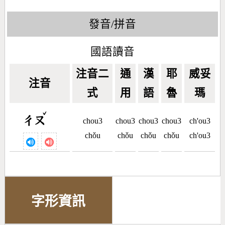
發音/拼音
國語讀音
注音二
通
漢
耶
威妥
注音
式
用
語
魯
瑪
ˇ
ㄔㄡ
chou3
chou3
chou3
chou3
ch'ou3
chǒu
chǒu
chǒu
chǒu
ch'ou3
字形資訊