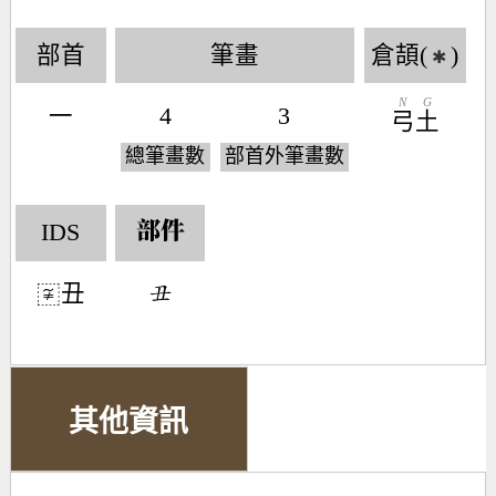
部首
筆畫
倉頡(
)
✱
N
G
一
4
3
弓
土
總筆畫數
部首外筆畫數
IDS
部件
丑
󶄊
〾
其他資訊