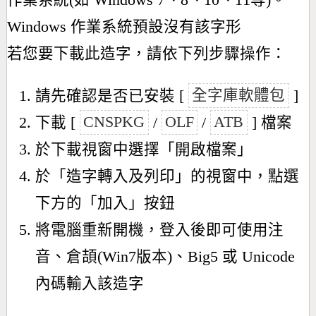
作業系統(如 Windows 7、8、10、11等)。
Windows 作業系統預設沒有該字形
若您要下載此造字，請依下列步驟操作：
請先確認是否已安裝 [
全字庫軟體包
]
下載 [
CNSPKG
/
OLF
/
ATB
] 檔案
於下載視窗中選擇「開啟檔案」
於「造字轉入及列印」的視窗中，點選
下方的「加入」按鈕
將電腦重新開機，登入後即可使用注
音、倉頡(Win7版本)、Big5 或 Unicode
內碼輸入該造字