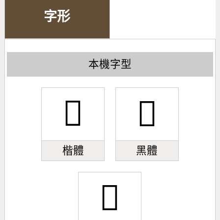
字形
本機字型
󰀇
󰀇
楷體
黑體
󰀇