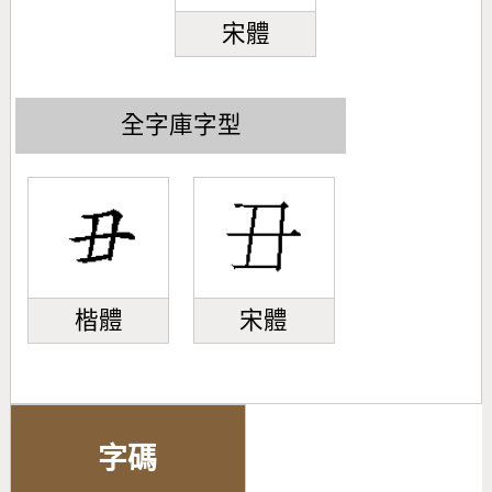
宋體
全字庫字型
楷體
宋體
字碼