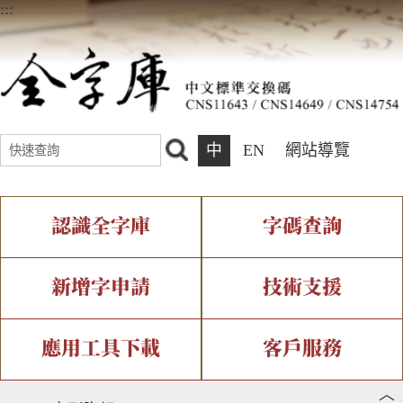
:::
中
EN
網站導覽
認識全字庫
字碼查詢
全字庫介紹
IDS查詢
全字庫現況
部件查詢
新增字申請
技術支援
中文碼介紹
複合查詢
專有名詞介紹
注音查詢
新字申請處理流程
字形即時顯示
造字解決方案
應用工具下載
客戶服務
︿