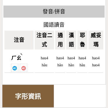
發音/拼音
國語讀音
注音二
通
漢
耶
威妥
注音
式
用
語
魯
瑪
ˋ
ㄏㄠ
hau4
hao4
hao4
hau4
hao4
hàu
hào
hào
hàu
hao4
字形資訊