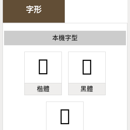
字形
本機字型
󿭷
󿭷
楷體
黑體
󿭷