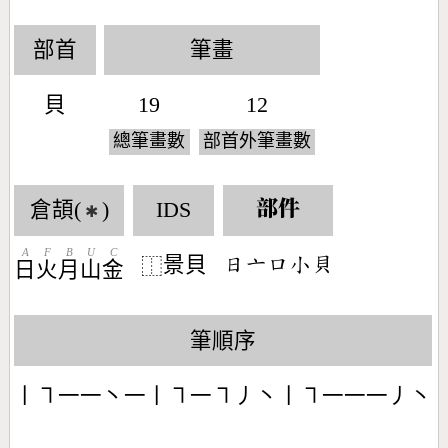
部首
筆畫
貝
19
12
總筆畫數
部首外筆畫數
倉頡(
)
IDS
部件
✱
A
F
B
U
C
景貝
󶃐󶁂󶁶󶂞󶆱
⿰
日
火
月
山
金
筆順序
丨㇕一一丶一丨㇕一㇕丿丶丨㇕一一一丿丶