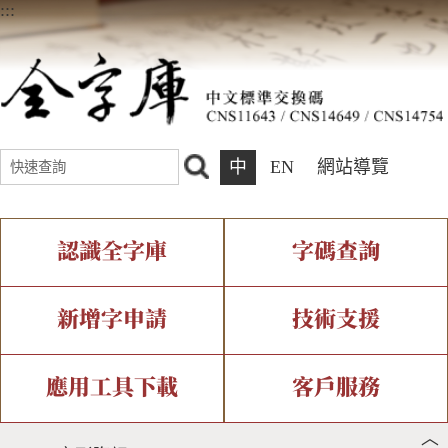
:::
中
EN
網站導覽
認識全字庫
字碼查詢
全字庫介紹
IDS查詢
全字庫現況
部件查詢
新增字申請
技術支援
中文碼介紹
複合查詢
專有名詞介紹
注音查詢
新字申請處理流程
字形即時顯示
造字解決方案
應用工具下載
客戶服務
︿