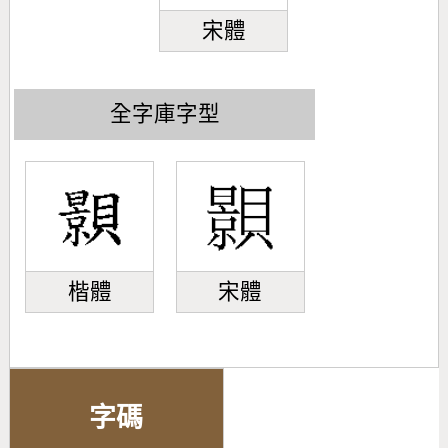
宋體
全字庫字型
楷體
宋體
字碼