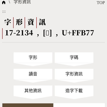
國際字碼相關組織
筆畫查詢
線上教學
倉頡查詢
全字庫授權
轉碼Web Service
個人電腦造字處理工具
問題集
意見回饋
\
字形資訊
TOP
:::
筆順序查詢
部首查詢
熱門查詢統計
字形下載
字
形
資
訊
17-2134 , [󿭷] , U+FFB77
CNS查詢
Unicode查詢
Big5查詢
拼音查詢
字形
字碼
符號索引
拼音文字索引
讀音
字形資訊
其他資訊
造字下載