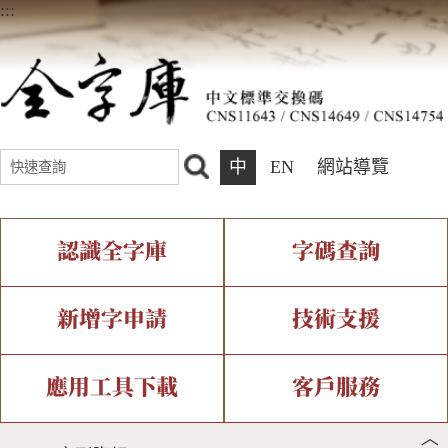
:::
中
EN
網站導覽
認識全字庫
字碼查詢
全字庫介紹
IDS查詢
全字庫現況
部件查詢
新增字申請
技術支援
中文碼介紹
複合查詢
專有名詞介紹
注音查詢
新字申請處理流程
字形即時顯示
造字解決方案
應用工具下載
客戶服務
︿