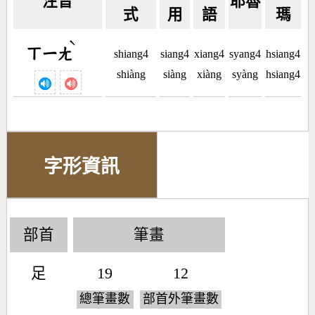
注音
耶魯
式
用
語
瑪
ˋ
ㄒㄧㄤ
shiang4
siang4
xiang4
syang4
hsiang4
shiàng
siàng
xiàng
syàng
hsiang4
字形資訊
部首
筆畫
足
19
12
總筆畫數
部首外筆畫數