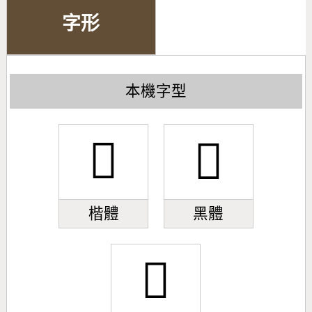
字形
本機字型
𫏡
𫏡
楷體
黑體
𫏡