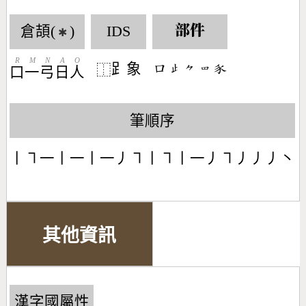
倉頡(
)
IDS
部件
✱
R
M
N
A
O
𧾷象
󶁶󶃏󶀾󶃖󶆏
⿰
口
一
弓
日
人
筆順序
丨㇕一丨一丨一丿㇕丨㇕丨一丿㇕丿丿丿丶
其他資訊
漢字國屬性