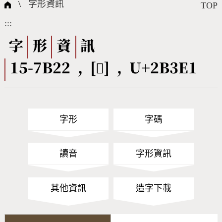
國際字碼相關組織
筆畫查詢
線上教學
倉頡查詢
全字庫授權
轉碼Web Service
個人電腦造字處理工具
問題集
意見回饋
\
字形資訊
TOP
:::
筆順序查詢
部首查詢
熱門查詢統計
字形下載
字
形
資
訊
15-7B22 , [𫏡] , U+2B3E1
CNS查詢
Unicode查詢
Big5查詢
拼音查詢
字形
字碼
符號索引
拼音文字索引
讀音
字形資訊
其他資訊
造字下載