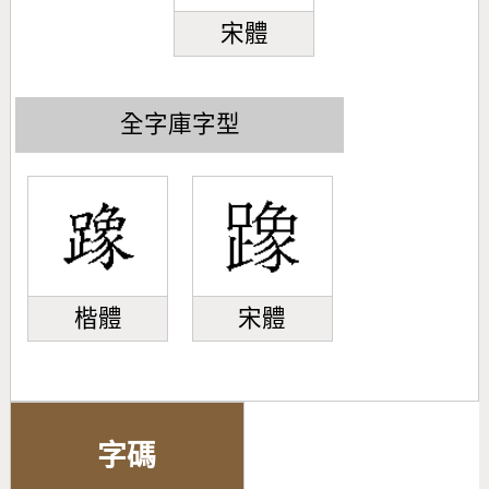
宋體
全字庫字型
楷體
宋體
字碼