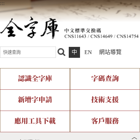
:::
中
EN
網站導覽
認識全字庫
字碼查詢
全字庫介紹
IDS查詢
全字庫現況
部件查詢
新增字申請
技術支援
中文碼介紹
複合查詢
專有名詞介紹
注音查詢
新字申請處理流程
字形即時顯示
造字解決方案
應用工具下載
客戶服務
︿