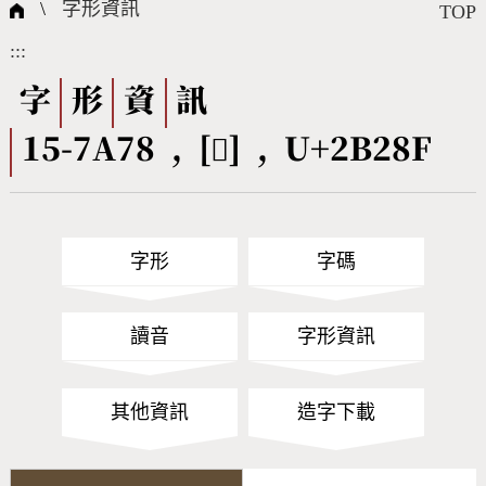
國際字碼相關組織
筆畫查詢
線上教學
倉頡查詢
全字庫授權
轉碼Web Service
個人電腦造字處理工具
問題集
意見回饋
\
字形資訊
TOP
:::
筆順序查詢
部首查詢
熱門查詢統計
字形下載
字
形
資
訊
15-7A78 , [𫊏] , U+2B28F
CNS查詢
Unicode查詢
Big5查詢
拼音查詢
字形
字碼
符號索引
拼音文字索引
讀音
字形資訊
其他資訊
造字下載