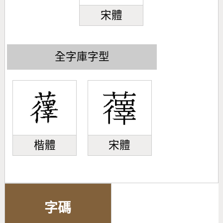
宋體
全字庫字型
楷體
宋體
字碼