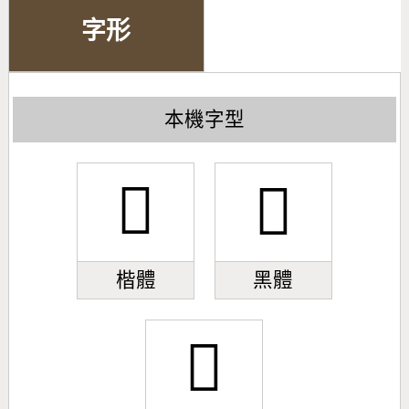
字形
本機字型
𫊏
𫊏
楷體
黑體
𫊏