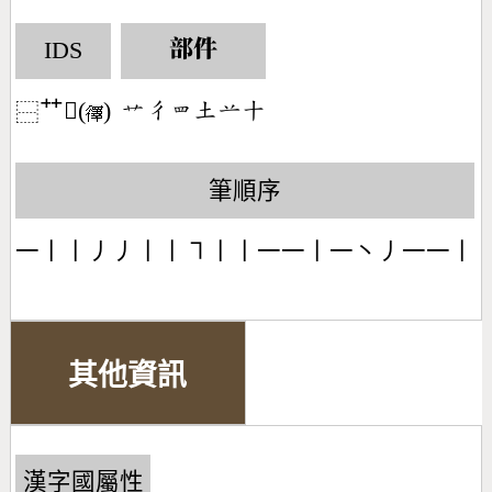
IDS
部件
艹𪫙(
)
󶁧󶁾󶄱󶁢󶂋󶀓
⿱
筆順序
一丨丨丿丿丨丨㇕丨丨一一丨一丶丿一一丨
其他資訊
漢字國屬性