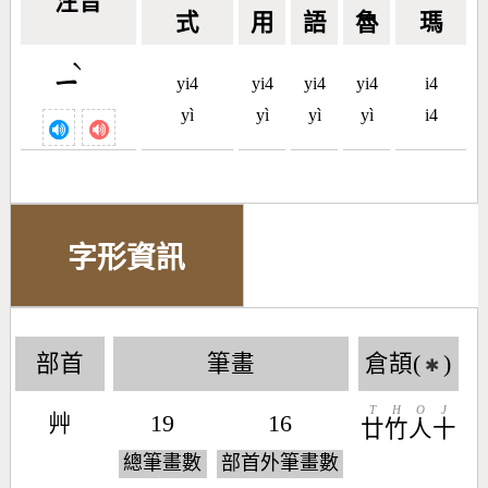
注音
式
用
語
魯
瑪
ˋ
ㄧ
yi4
yi4
yi4
yi4
i4
yì
yì
yì
yì
i4
字形資訊
部首
筆畫
倉頡(
)
✱
T
H
O
J
艸
19
16
廿
竹
人
十
總筆畫數
部首外筆畫數