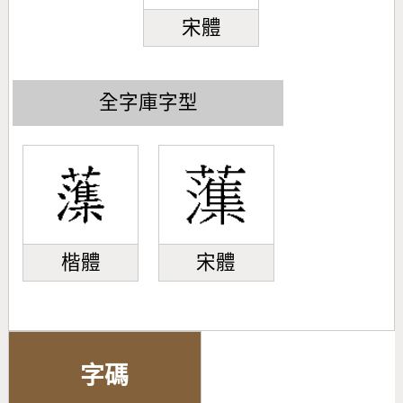
宋體
全字庫字型
楷體
宋體
字碼