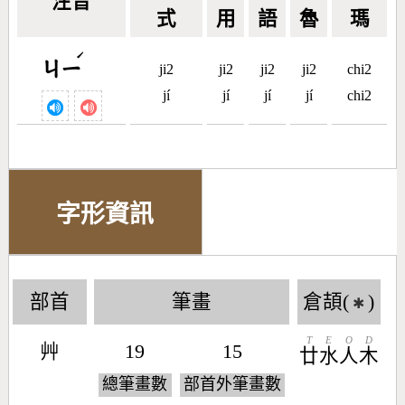
注音
式
用
語
魯
瑪
ˊ
ㄐㄧ
ji2
ji2
ji2
ji2
chi2
jí
jí
jí
jí
chi2
字形資訊
部首
筆畫
倉頡(
)
✱
T
E
O
D
艸
19
15
廿
水
人
木
總筆畫數
部首外筆畫數