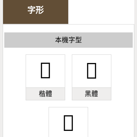
字形
本機字型
𫊋
𫊋
楷體
黑體
𫊋