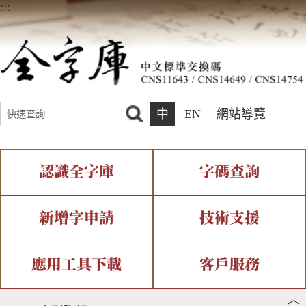
:::
中
EN
網站導覽
認識全字庫
字碼查詢
全字庫介紹
IDS查詢
全字庫現況
部件查詢
新增字申請
技術支援
中文碼介紹
複合查詢
專有名詞介紹
注音查詢
新字申請處理流程
字形即時顯示
造字解決方案
應用工具下載
客戶服務
︿