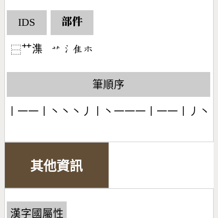
IDS
部件
艹潗
󶃋󶄔󶇒󶂹
⿱
筆順序
丨一一丨丶丶丶丿丨丶一一一丨一一丨丿丶
其他資訊
漢字國屬性