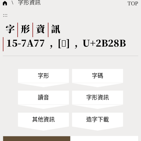
國際字碼相關組織
筆畫查詢
線上教學
倉頡查詢
全字庫授權
轉碼Web Service
個人電腦造字處理工具
問題集
意見回饋
\
字形資訊
TOP
:::
筆順序查詢
部首查詢
熱門查詢統計
字形下載
字
形
資
訊
15-7A77 , [𫊋] , U+2B28B
CNS查詢
Unicode查詢
Big5查詢
拼音查詢
字形
字碼
符號索引
拼音文字索引
讀音
字形資訊
其他資訊
造字下載