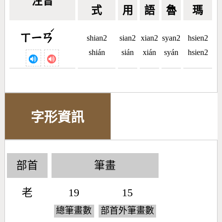
注音
式
用
語
魯
瑪
ˊ
ㄒㄧㄢ
shian2
sian2
xian2
syan2
hsien2
shián
sián
xián
syán
hsien2
字形資訊
部首
筆畫
老
19
15
總筆畫數
部首外筆畫數