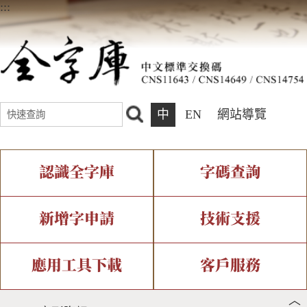
:::
中
EN
網站導覽
認識全字庫
字碼查詢
全字庫介紹
IDS查詢
全字庫現況
部件查詢
新增字申請
技術支援
中文碼介紹
複合查詢
專有名詞介紹
注音查詢
新字申請處理流程
字形即時顯示
造字解決方案
應用工具下載
客戶服務
︿