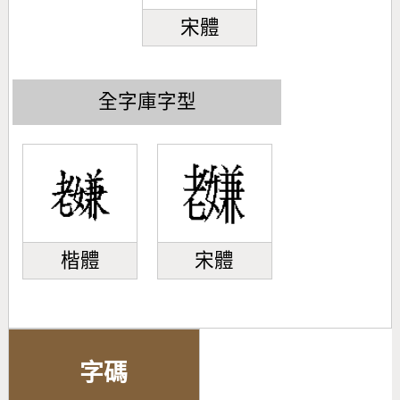
宋體
全字庫字型
楷體
宋體
字碼