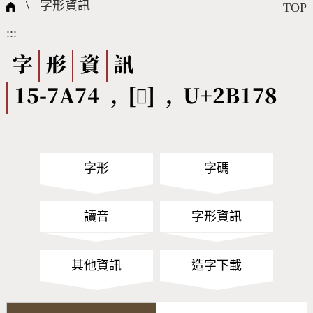
國際字碼相關組織
筆畫查詢
線上教學
倉頡查詢
全字庫授權
轉碼Web Service
個人電腦造字處理工具
問題集
意見回饋
\
字形資訊
TOP
:::
筆順序查詢
部首查詢
熱門查詢統計
字形下載
字
形
資
訊
15-7A74 , [𫅸] , U+2B178
CNS查詢
Unicode查詢
Big5查詢
拼音查詢
字形
字碼
符號索引
拼音文字索引
讀音
字形資訊
其他資訊
造字下載