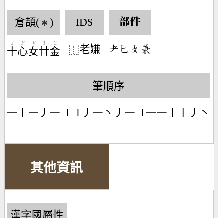
倉頡(
)
IDS
部件
✱
J
P
V
T
C
老嫌
󶂳󶀗󶂛󶇬
⿰
十
心
女
廿
金
筆順序
一丨一丿一㇕㇕丿一丶丿一㇕一一丨丨丿丶
其他資訊
漢字國屬性