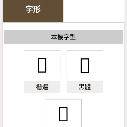
字形
本機字型
𫅸
𫅸
楷體
黑體
𫅸