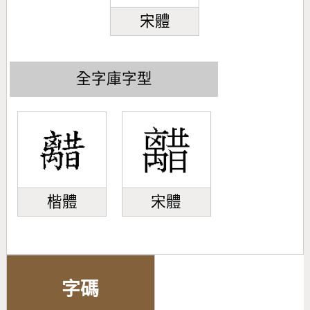
宋體
全字庫字型
楷體
宋體
字碼