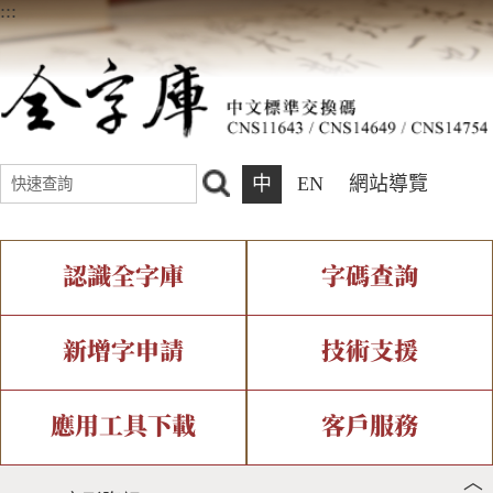
:::
中
EN
網站導覽
認識全字庫
字碼查詢
全字庫介紹
IDS查詢
全字庫現況
部件查詢
新增字申請
技術支援
中文碼介紹
複合查詢
專有名詞介紹
注音查詢
新字申請處理流程
字形即時顯示
造字解決方案
應用工具下載
客戶服務
︿