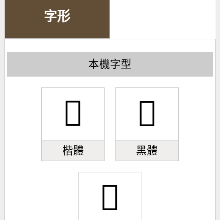
字形
本機字型
𫀥
𫀥
楷體
黑體
𫀥