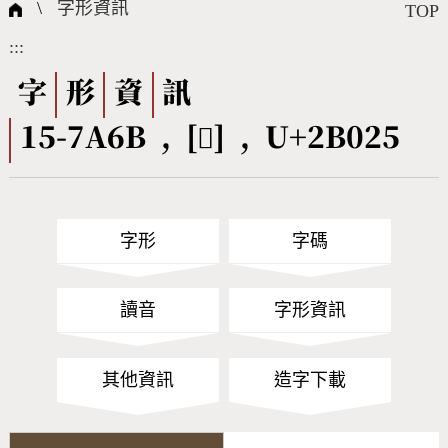
國際字碼相關組織
筆畫查詢
線上教學
倉頡查詢
全字庫授權
轉碼Web Service
個人電腦造字處理工具
問題集
意見回饋
\
字形資訊
TOP
:::
筆順序查詢
部首查詢
熱門查詢統計
字形下載
字
形
資
訊
15-7A6B , [𫀥] , U+2B025
CNS查詢
Unicode查詢
Big5查詢
拼音查詢
字形
字碼
符號索引
拼音文字索引
讀音
字形資訊
其他資訊
造字下載