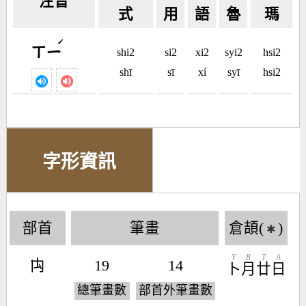
注音
式
用
語
魯
瑪
ˊ
ㄒㄧ
shi2
si2
xi2
syi2
hsi2
shī
sī
xí
syī
hsi2
字形資訊
部首
筆畫
倉頡(
)
✱
Y
B
T
A
禸
19
14
卜
月
廿
日
總筆畫數
部首外筆畫數