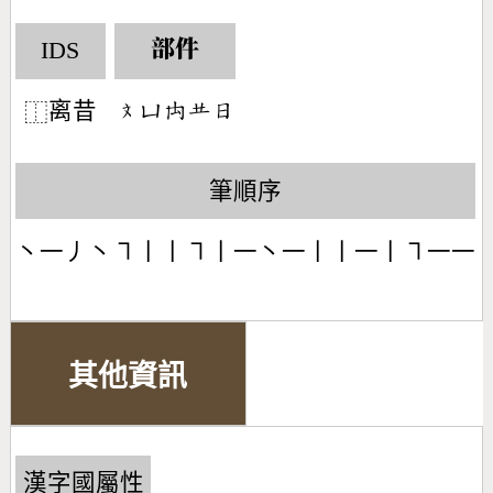
IDS
部件
离昔
󶃷󶁏󶄽󶂶󶃐
⿰
筆順序
丶一丿丶㇕丨丨㇕丨一丶一丨丨一丨㇕一一
其他資訊
漢字國屬性