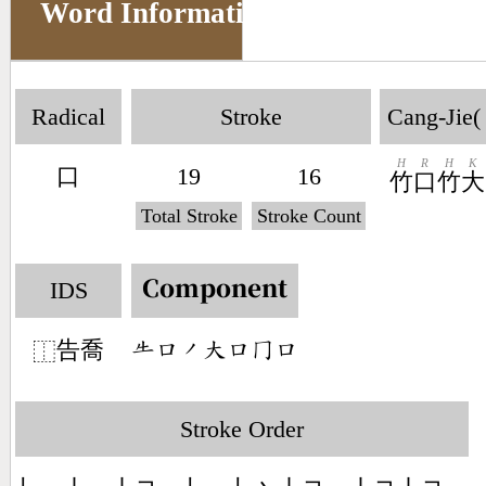
Word Information
Radical
Stroke
Cang-Jie(
H
R
H
K
口
19
16
竹
口
竹
大
Total Stroke
Stroke Count
IDS
Component
告喬
󶃡󶁶󶀄󶁨󶁶󶀦󶁶
⿰
Stroke Order