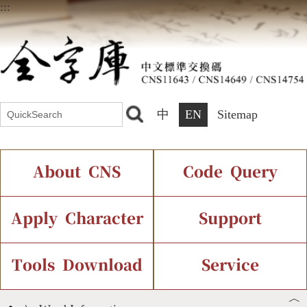
:::
中
EN
Sitemap
About CNS
Code Query
Introduction
IDS Query
Current Status
Apply Character
Support
Chinese Code Status
Components Query
Application Process
Font Instant Display
Tools Download
Service
︿