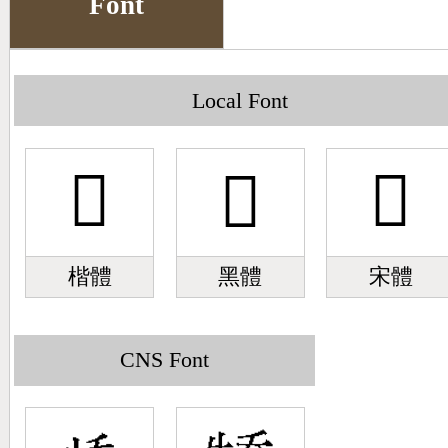
Font
Big5 Query
Pinyin Query
Symbol Index
Local Font
Pinyin Word Index
𪢡
𪢡
𪢡
楷體
黑體
宋體
CNS Font