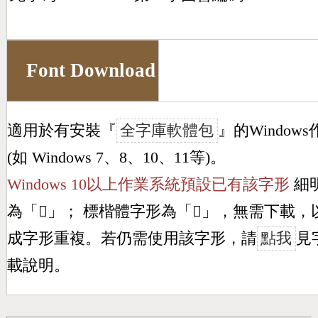
Font Download
適用於有安裝『
全字庫軟體包
』的Window
(如 Windows 7、8、10、11等)。
Windows 10以上作業系統預設已有該字形
細
為「
𪢡
」； 標楷體字形為「
𪢡
」，無需下載，
成字形重複。若仍需使用該字形，請
點我
見
載說明。