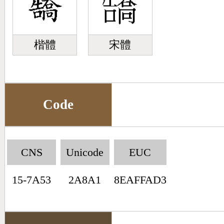
楷體
宋體
Code
CNS
Unicode
EUC
15-7A53
2A8A1
8EAFFAD3