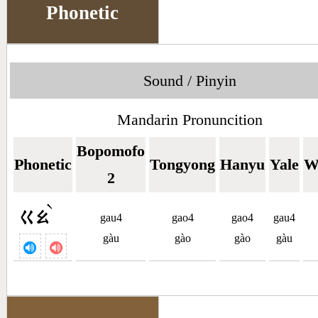
Phonetic
Sound / Pinyin
Mandarin Pronuncition
Bopomofo
Phonetic
Tongyong
Hanyu
Yale
W
2
ˋ
ㄍㄠ
gau4
gao4
gao4
gau4
gàu
gào
gào
gàu