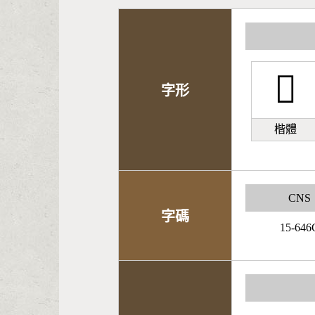
𩸙
字形
楷體
CNS
字碼
15-646