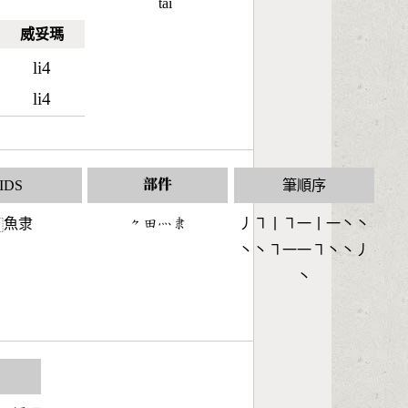
tāi
威妥瑪
li4
li4
IDS
部件
筆順序
魚隶
󶀾󶄬󶃺󶇖
丿㇕丨㇕一丨一丶丶
⿰
丶丶㇕一一㇕丶丶丿
丶