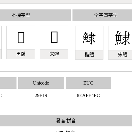
本機字型
全字庫字型
𩸙
𩸙
黑體
宋體
楷體
宋體
Unicode
EUC
C
29E19
8EAFE4EC
發音/拼音