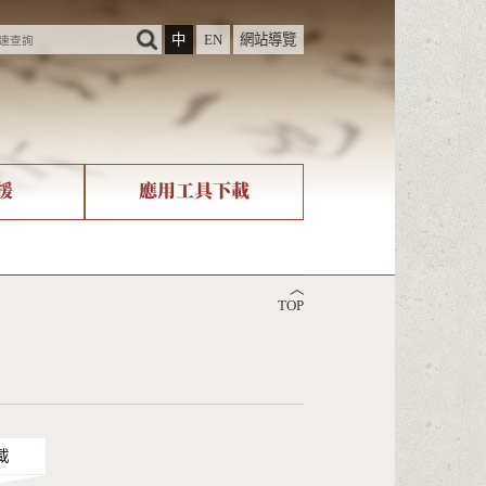
中
EN
網站導覽
援
應用工具下載
際字碼相關組織
筆畫查詢
︿
nicode查詢
TOP
載