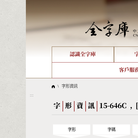
:::
認識全字庫
個人電腦造字處理工具
新字申請處理流程
字形即時顯示
全字庫介紹
IDS查詢
造字解
全字庫
部件
客戶服
問題集
意見
線上教學
倉頡查詢
筆順序
\
字形資訊
:::
Big5查詢
拼音
字
形
資
訊
15-646C , 
字形
字碼