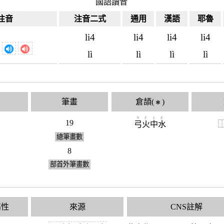
國語讀音
注音
注音二式
通用
漢語
耶魯
li4
li4
li4
li4
lì
lì
lì
lì
筆畫
倉頡(
)
✱
N
F
L
E
19
弓
火
中
水
總筆畫數
8
部首外筆畫數
屬性
來源
CNS註解