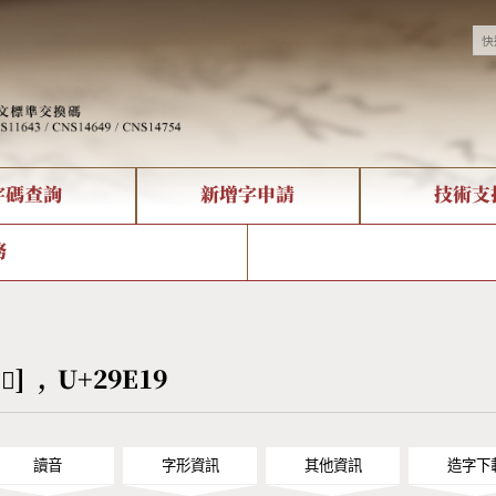
字碼查詢
新增字申請
技術支
決方案
現況
查詢
字形下載
中文碼介紹
全字庫授權
複合查詢
轉碼Web Service
專有名詞介紹
注音查詢
國
務
回饋
熱門查詢統計
查詢
部首查詢
CNS查詢
U
查詢
符號索引
拼音文字索引
[𩸙] , U+29E19
讀音
字形資訊
其他資訊
造字下