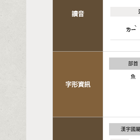
讀音
ˋ
ㄌㄧ
部首
魚
字形資訊
漢字國