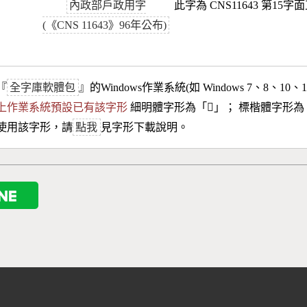
內政部戶政用字
此字為 CNS11643 第15字
(《CNS 11643》96年公布)
『
全字庫軟體包
』的Windows作業系統(如 Windows 7、8、10、
10以上作業系統預設已有該字形
細明體字形為「
𩸙
」； 標楷體字形為
使用該字形，請
點我
見字形下載說明。