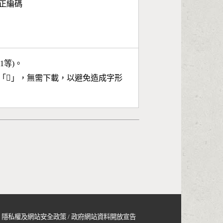
面正編碼
11等)。
「
𩸙
」，無需下載，以避免造成字形
隱私權及網站安全政策
/
政府網站資料開放宣告