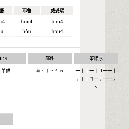
語
耶魯
威妥瑪
u4
hou4
hou4
òu
hòu
hou4
IDS
部件
筆順序
革候
󶇚󶀭󶀂󶁉󶀩󶁩
一丨丨一丨㇕一一丨
⿰
丿丨丨㇕一丿一一丿
丶