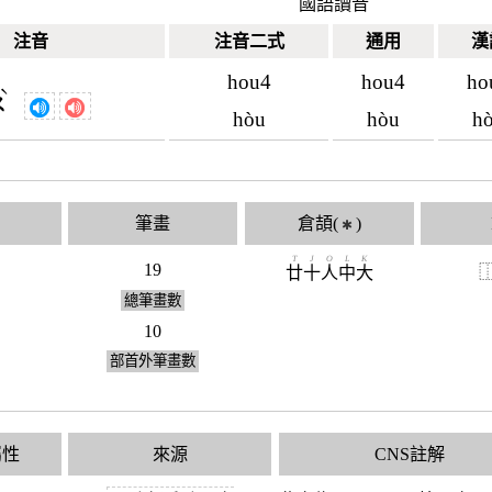
國語讀音
注音
注音二式
通用
漢
hou4
hou4
ho
ˋ
ㄡ
hòu
hòu
h
筆畫
倉頡(
)
✱
T
J
O
L
K
19
廿
十
人
中
大
總筆畫數
10
部首外筆畫數
屬性
來源
CNS註解