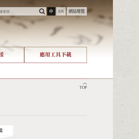
中
EN
網站導覽
援
應用工具下載
際字碼相關組織
筆畫查詢
︿
nicode查詢
TOP
載