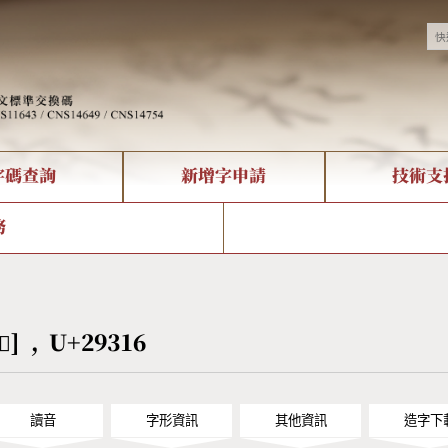
字碼查詢
新增字申請
技術支
決方案
現況
查詢
字形下載
中文碼介紹
全字庫授權
複合查詢
轉碼Web Service
專有名詞介紹
注音查詢
國
務
回饋
熱門查詢統計
查詢
部首查詢
CNS查詢
U
查詢
符號索引
拼音文字索引
𩌖] , U+29316
讀音
字形資訊
其他資訊
造字下