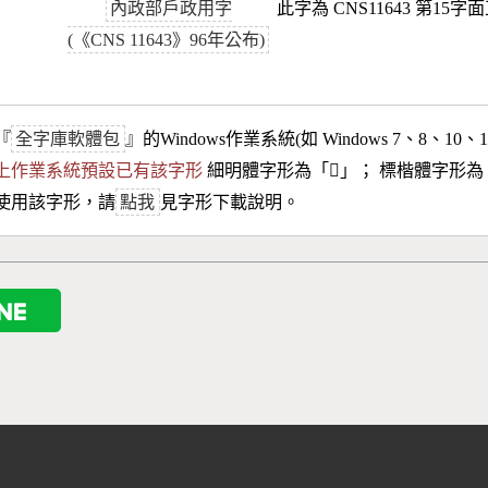
內政部戶政用字
此字為 CNS11643 第15字
(《CNS 11643》96年公布)
『
全字庫軟體包
』的Windows作業系統(如 Windows 7、8、10、
10以上作業系統預設已有該字形
細明體字形為「
𩌖
」； 標楷體字形為
使用該字形，請
點我
見字形下載說明。