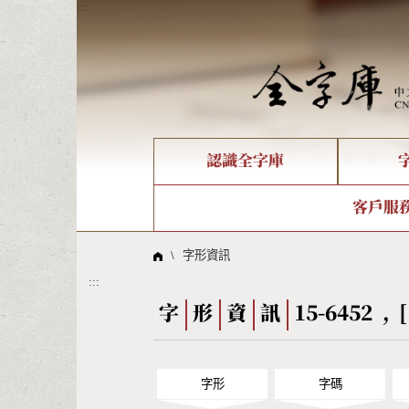
:::
認識全字庫
個人電腦造字處理工具
新字申請處理流程
字形即時顯示
全字庫介紹
IDS查詢
造字解
全字庫
部件
客戶服
問題集
意見
線上教學
倉頡查詢
筆順序
\
字形資訊
:::
Big5查詢
拼音
字
形
資
訊
15-6452 , [
字形
字碼