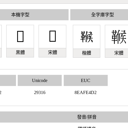
本機字型
全字庫字型
𩌖
𩌖
黑體
宋體
楷體
宋體
Unicode
EUC
2
29316
8EAFE4D2
發音/拼音