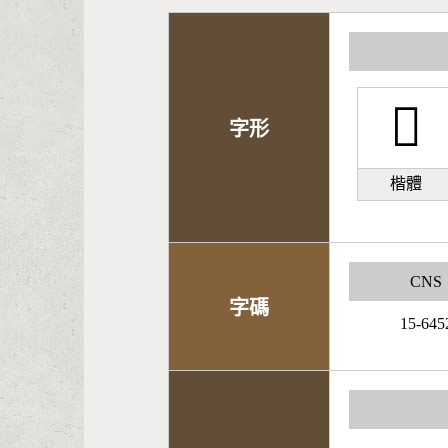
𩌖
字形
楷體
CNS
字碼
15-645