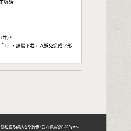
面正編碼
11等)。
「
𩌖
」，無需下載，以避免造成字形
隱私權及網站安全政策
/
政府網站資料開放宣告