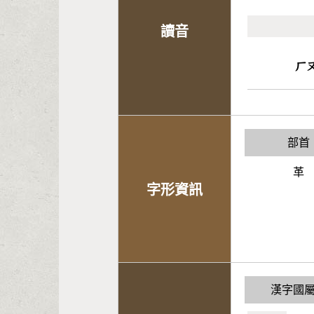
讀音
ㄏ
部首
革
字形資訊
漢字國