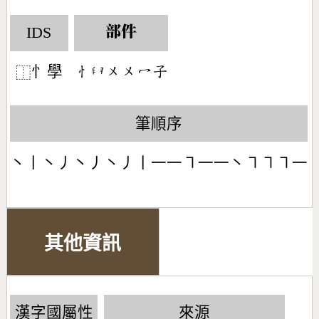
IDS
部件
忄學
󶄂󶆊󶀵󶀵󶁇󶂡
⿰
筆順序
丶丨丶丿丶丿丶丿丨一一㇕一一丶㇕㇕㇕一
其他資訊
漢字國屬性
來源