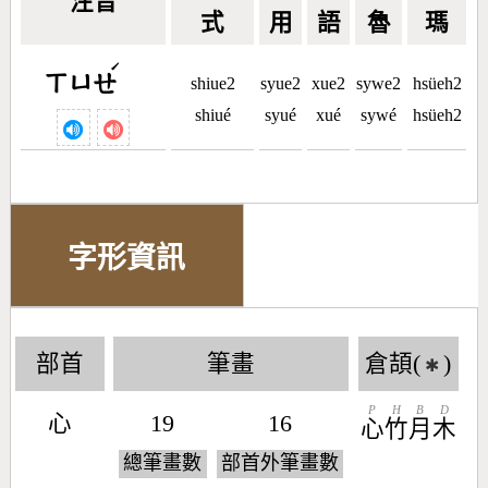
注音
式
用
語
魯
瑪
ˊ
ㄒㄩㄝ
shiue2
syue2
xue2
sywe2
hsüeh2
shiué
syué
xué
sywé
hsüeh2
字形資訊
部首
筆畫
倉頡(
)
✱
P
H
B
D
心
19
16
心
竹
月
木
總筆畫數
部首外筆畫數