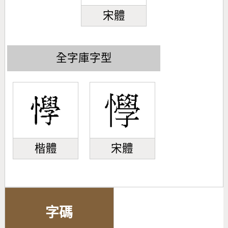
宋體
全字庫字型
楷體
宋體
字碼