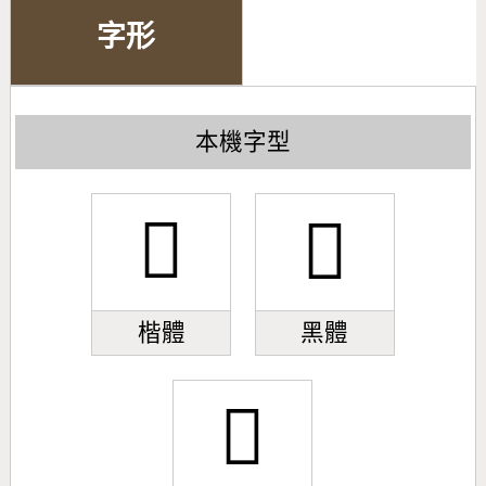
字形
本機字型
𢤾
𢤾
楷體
黑體
𢤾