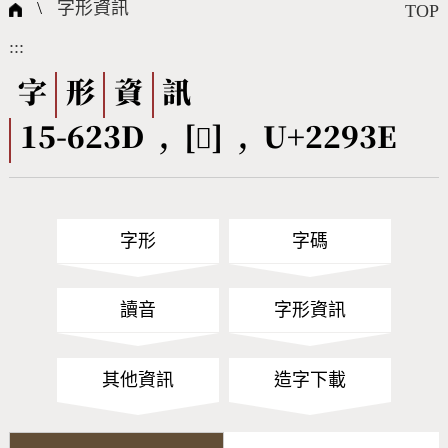
國際字碼相關組織
筆畫查詢
線上教學
倉頡查詢
全字庫授權
轉碼Web Service
個人電腦造字處理工具
問題集
意見回饋
\
字形資訊
TOP
:::
筆順序查詢
部首查詢
熱門查詢統計
字形下載
字
形
資
訊
15-623D , [𢤾] , U+2293E
CNS查詢
Unicode查詢
Big5查詢
拼音查詢
字形
字碼
符號索引
拼音文字索引
讀音
字形資訊
其他資訊
造字下載