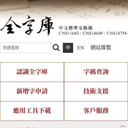
:::
中
EN
網站導覽
認識全字庫
字碼查詢
全字庫介紹
IDS查詢
全字庫現況
部件查詢
新增字申請
技術支援
中文碼介紹
複合查詢
專有名詞介紹
注音查詢
新字申請處理流程
字形即時顯示
造字解決方案
應用工具下載
客戶服務
︿