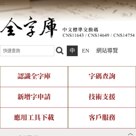
:::
中
EN
網站導覽
認識全字庫
字碼查詢
全字庫介紹
IDS查詢
全字庫現況
部件查詢
新增字申請
技術支援
中文碼介紹
複合查詢
專有名詞介紹
注音查詢
新字申請處理流程
字形即時顯示
造字解決方案
應用工具下載
客戶服務
︿