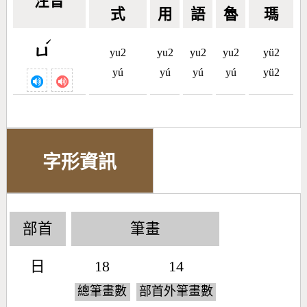
注音
式
用
語
魯
瑪
ˊ
ㄩ
yu2
yu2
yu2
yu2
yü2
yú
yú
yú
yú
yü2
字形資訊
部首
筆畫
日
18
14
總筆畫數
部首外筆畫數