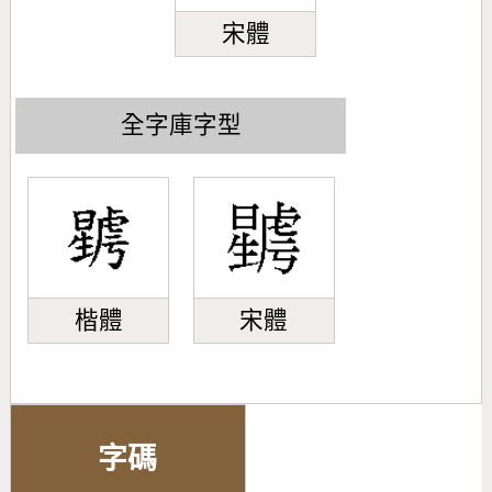
宋體
全字庫字型
楷體
宋體
字碼