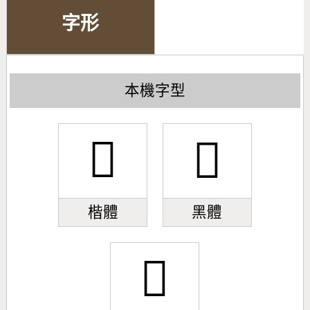
字形
本機字型
𣋮
𣋮
楷體
黑體
𣋮