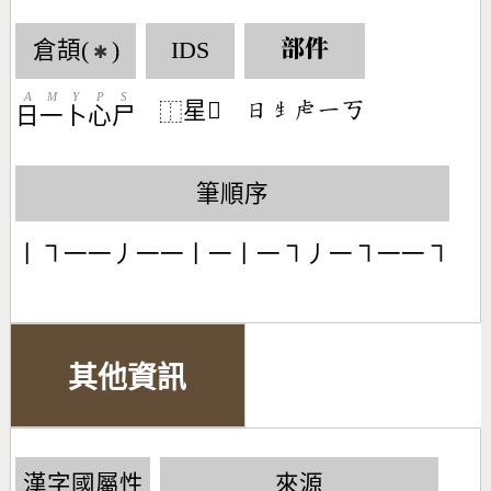
倉頡(
)
IDS
部件
✱
A
M
Y
P
S
星𧆜
󶃐󶅂󶅳󶀀󶀠
⿰
日
一
卜
心
尸
筆順序
丨㇕一一丿一一丨一丨一㇕丿一㇕一一㇕
其他資訊
漢字國屬性
來源