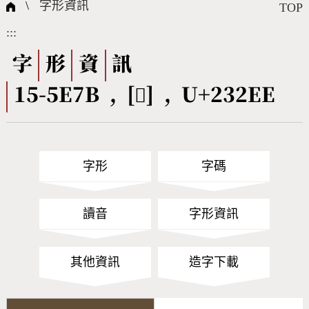
國際字碼相關組織
筆畫查詢
線上教學
倉頡查詢
全字庫授權
轉碼Web Service
個人電腦造字處理工具
問題集
意見回饋
\
字形資訊
TOP
:::
筆順序查詢
部首查詢
熱門查詢統計
字形下載
字
形
資
訊
15-5E7B , [𣋮] , U+232EE
CNS查詢
Unicode查詢
Big5查詢
拼音查詢
字形
字碼
符號索引
拼音文字索引
讀音
字形資訊
其他資訊
造字下載