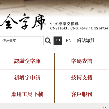
:::
中
EN
網站導覽
認識全字庫
字碼查詢
全字庫介紹
IDS查詢
全字庫現況
部件查詢
新增字申請
技術支援
中文碼介紹
複合查詢
專有名詞介紹
注音查詢
新字申請處理流程
字形即時顯示
造字解決方案
應用工具下載
客戶服務
︿