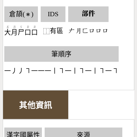
倉頡(
)
IDS
部件
✱
K
B
S
R
R
有區
󶀖󶃭󶀜󶁶󶁶󶁶
⿰
大
月
尸
口
口
筆順序
一丿丿㇕一一一丨㇕一丨㇕一丨㇕一㇕
其他資訊
漢字國屬性
來源