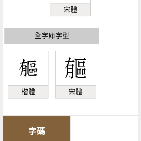
宋體
全字庫字型
楷體
宋體
字碼