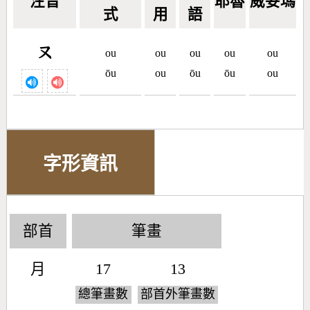
注音
耶魯
威妥瑪
式
用
語
ㄡ
ou
ou
ou
ou
ou
ōu
ou
ōu
ōu
ou
字形資訊
部首
筆畫
月
17
13
總筆畫數
部首外筆畫數