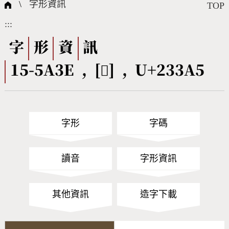
國際字碼相關組織
筆畫查詢
線上教學
倉頡查詢
全字庫授權
轉碼Web Service
個人電腦造字處理工具
問題集
意見回饋
\
字形資訊
TOP
:::
筆順序查詢
部首查詢
熱門查詢統計
字形下載
字
形
資
訊
15-5A3E , [𣎥] , U+233A5
CNS查詢
Unicode查詢
Big5查詢
拼音查詢
字形
字碼
符號索引
拼音文字索引
讀音
字形資訊
其他資訊
造字下載