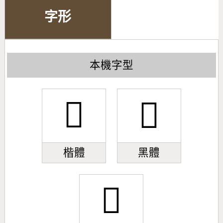
字形
本機字型
𣎥
𣎥
楷體
黑體
𣎥