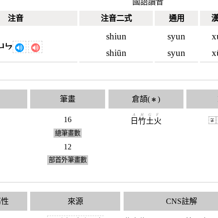
國語讀音
注音
注音二式
通用
shiun
syun
x
ㄩㄣ
shiūn
syun
x
筆畫
倉頡(
)
✱
A
H
G
F
16
〾
日
竹
土
火
總筆畫數
12
部首外筆畫數
屬性
來源
CNS註解