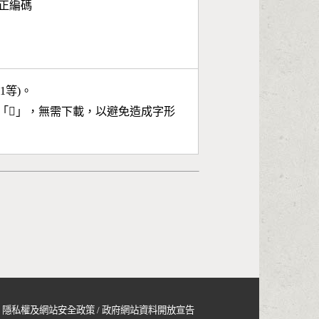
面正編碼
11等)。
「
𣊳
」，無需下載，以避免造成字形
隱私權及網站安全政策
/
政府網站資料開放宣告