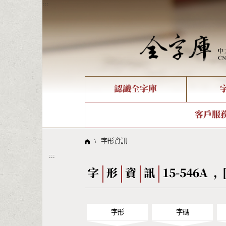
:::
認識全字庫
個人電腦造字處理工具
新字申請處理流程
字形即時顯示
全字庫介紹
IDS查詢
造字解
全字庫
部件
客戶服
問題集
意見
線上教學
倉頡查詢
筆順序
\
字形資訊
:::
Big5查詢
拼音
字
形
資
訊
15-546A , 
字形
字碼