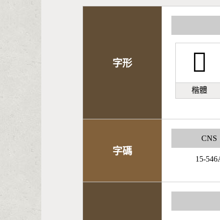
𣊳
字形
楷體
CNS
字碼
15-546