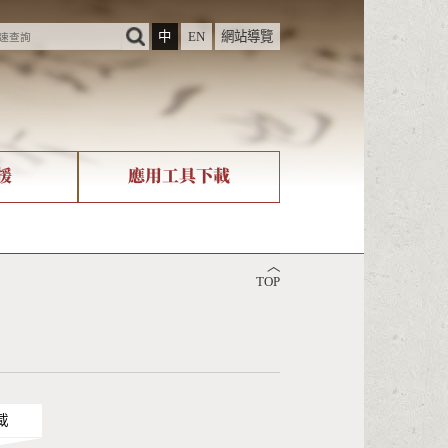
中
EN
網站導覽
援
應用工具下載
際字碼相關組織
筆畫查詢
︿
nicode查詢
TOP
載