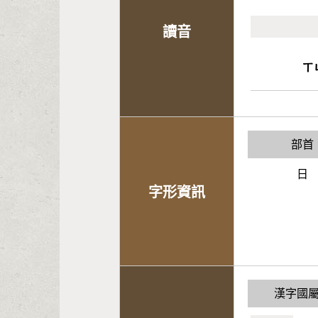
讀音
ㄒ
部首
日
字形資訊
漢字國