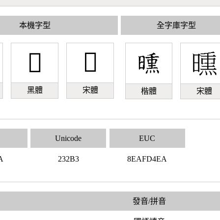
本機字型
全字庫字型
𣊳
𣊳
黑體
宋體
楷體
宋體
Unicode
EUC
A
232B3
8EAFD4EA
發音/拼音