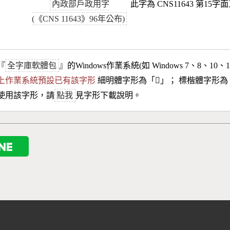
內政部戶政用字
此字為 CNS11643 第15字
(《CNS 11643》96年公布)
『
全字庫軟體包
』的Windows作業系統(如 Windows 7、8、10、
10以上作業系統預設已有該字形
細明體字形為「
𣊳
」； 標楷體字形為
使用該字形，請
點我
見字形下載說明。