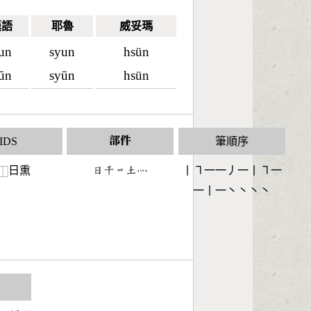
漢語
耶魯
威妥瑪
un
syun
hsün
ūn
syūn
hsün
IDS
部件
筆順序
日𤋱
󶃐󶁽󶃖󶁢󶃺
丨㇕一一丿一丨㇕一
⿰
一丨一丶丶丶丶