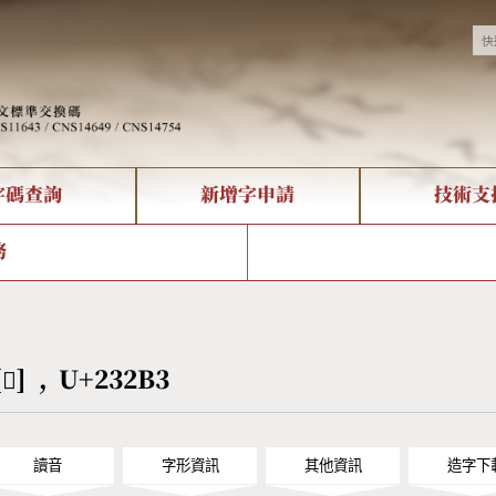
字碼查詢
新增字申請
技術支
決方案
現況
查詢
字形下載
中文碼介紹
全字庫授權
複合查詢
轉碼Web Service
專有名詞介紹
注音查詢
國
務
回饋
熱門查詢統計
查詢
部首查詢
CNS查詢
U
查詢
符號索引
拼音文字索引
[𣊳] , U+232B3
讀音
字形資訊
其他資訊
造字下