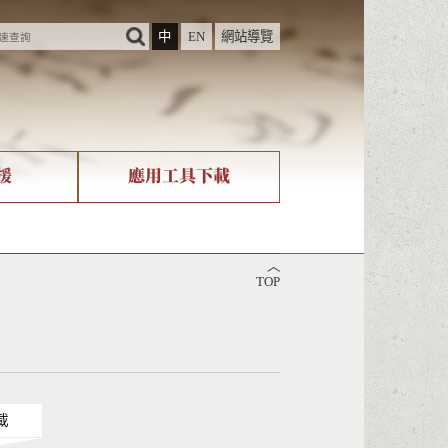
中
EN
網站導覽
援
應用工具下載
際字碼相關組織
筆畫查詢
︿
nicode查詢
TOP
載