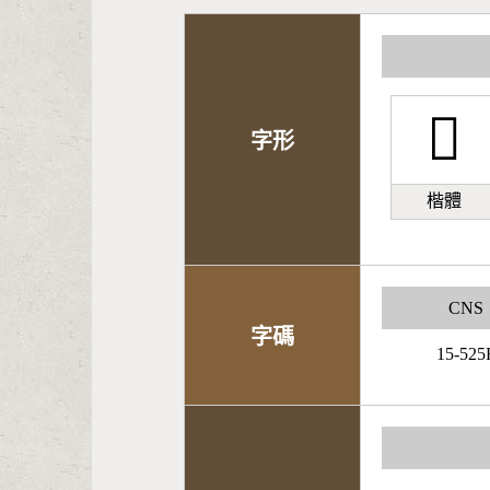
𨧃
字形
楷體
CNS
字碼
15-525