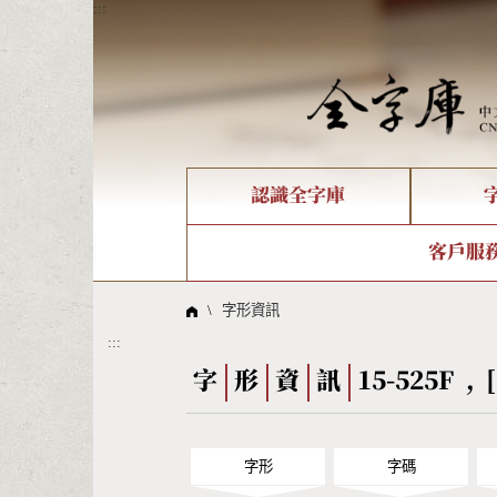
:::
認識全字庫
個人電腦造字處理工具
新字申請處理流程
字形即時顯示
全字庫介紹
IDS查詢
造字解
全字庫
部件
客戶服
問題集
意見
線上教學
倉頡查詢
筆順序
\
字形資訊
:::
Big5查詢
拼音
字
形
資
訊
15-525F , 
字形
字碼