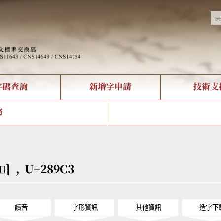
字碼查詢
新增字申請
技術支
決方案
現況
查詢
字形下載
中文碼介紹
全字庫授權
複合查詢
轉碼Web Service
專有名詞介紹
注音查詢
國
務
回饋
熱門查詢統計
查詢
部首查詢
CNS查詢
U
查詢
符號索引
拼音文字索引
[𨧃] , U+289C3
讀音
字形資訊
其他資訊
造字下