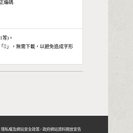
面正編碼
11等)。
「
𨧃
」，無需下載，以避免造成字形
隱私權及網站安全政策
/
政府網站資料開放宣告