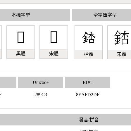
本機字型
全字庫字型
𨧃
𨧃
黑體
宋體
楷體
宋體
Unicode
EUC
F
289C3
8EAFD2DF
發音/拼音