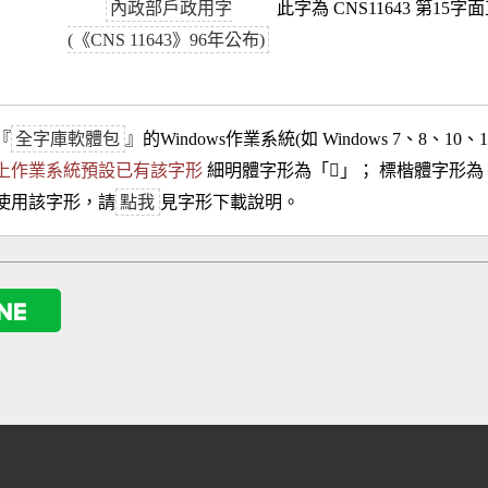
內政部戶政用字
此字為 CNS11643 第15字
(《CNS 11643》96年公布)
『
全字庫軟體包
』的Windows作業系統(如 Windows 7、8、10、
10以上作業系統預設已有該字形
細明體字形為「
𨧃
」； 標楷體字形為
使用該字形，請
點我
見字形下載說明。