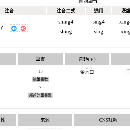
國語讀音
注音
注音二式
通用
漢
shing4
sing4
xing
ˋ
ㄧㄥ
shìng
sìng
xìn
筆畫
倉頡(
)
✱
C
D
R
15
金
木
口
總筆畫數
7
部首外筆畫數
屬性
來源
CNS註解