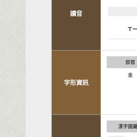
讀音
ㄒ
部首
金
字形資訊
漢字國