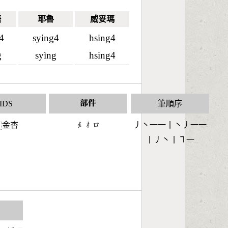
語
耶魯
威妥瑪
4
sying4
hsing4
g
syìng
hsing4
IDS
部件
筆順序
金杏
󶇕󶂸󶁶
丿丶一一丨丶丿一一
⿰
丨丿丶丨㇕一